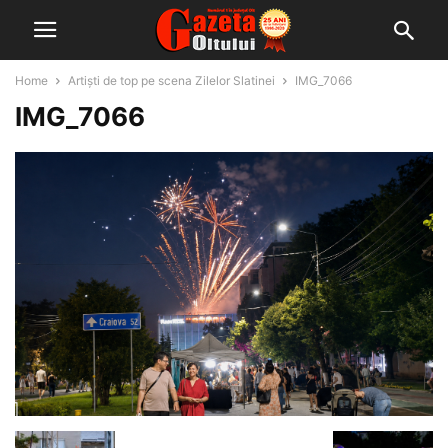
Home
Artiști de top pe scena Zilelor Slatinei
IMG_7066
IMG_7066