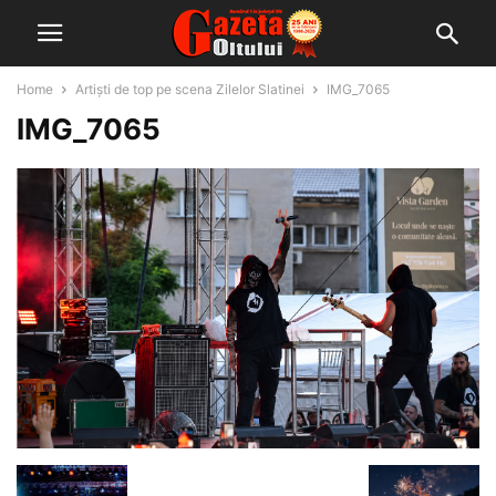
Home
Artiști de top pe scena Zilelor Slatinei
IMG_7065
IMG_7065