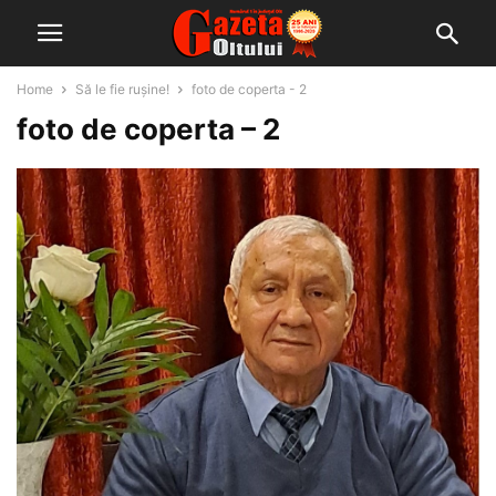
Home
Să le fie rușine!
foto de coperta - 2
foto de coperta – 2