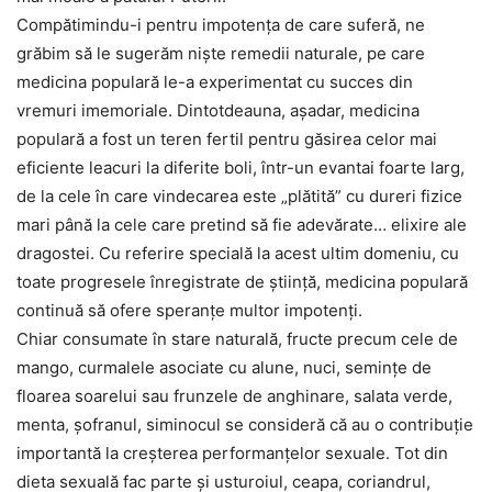
Compătimindu-i pentru impotența de care suferă, ne
grăbim să le sugerăm niște remedii naturale, pe care
medicina populară le-a experimentat cu succes din
vremuri imemoriale. Dintotdeauna, așadar, medicina
populară a fost un teren fertil pentru găsirea celor mai
eficiente leacuri la diferite boli, într-un evantai foarte larg,
de la cele în care vindecarea este „plătită” cu dureri fizice
mari până la cele care pretind să fie adevărate… elixire ale
dragostei. Cu referire specială la acest ultim domeniu, cu
toate progresele înregistrate de știință, medicina populară
continuă să ofere speranțe multor impotenți.
Chiar consumate în stare naturală, fructe precum cele de
mango, curmalele asociate cu alune, nuci, semințe de
floarea soarelui sau frunzele de anghinare, salata verde,
menta, șofranul, siminocul se consideră că au o contribuție
importantă la creșterea performanțelor sexuale. Tot din
dieta sexuală fac parte și usturoiul, ceapa, coriandrul,