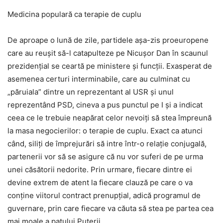
Medicina populară ca terapie de cuplu
De aproape o lună de zile, partidele așa-zis proeuropene
care au reușit să-l catapulteze pe Nicușor Dan în scaunul
prezidențial se ceartă pe ministere și funcții. Exasperat de
asemenea certuri interminabile, care au culminat cu
„păruiala” dintre un reprezentant al USR și unul
reprezentând PSD, cineva a pus punctul pe I și a indicat
ceea ce le trebuie neapărat celor nevoiți să stea împreună
la masa negocierilor: o terapie de cuplu. Exact ca atunci
când, siliți de împrejurări să intre într-o relație conjugală,
partenerii vor să se asigure că nu vor suferi de pe urma
unei căsătorii nedorite. Prin urmare, fiecare dintre ei
devine extrem de atent la fiecare clauză pe care o va
conține viitorul contract prenupțial, adică programul de
guvernare, prin care fiecare va căuta să stea pe partea cea
mai moale a patului Puterii.