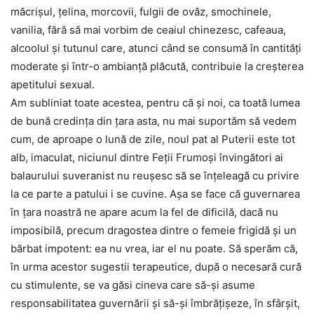
măcrișul, țelina, morcovii, fulgii de ovăz, smochinele,
vanilia, fără să mai vorbim de ceaiul chinezesc, cafeaua,
alcoolul și tutunul care, atunci când se consumă în cantități
moderate și într-o ambianță plăcută, contribuie la creșterea
apetitului sexual.
Am subliniat toate acestea, pentru că și noi, ca toată lumea
de bună credința din țara asta, nu mai suportăm să vedem
cum, de aproape o lună de zile, noul pat al Puterii este tot
alb, imaculat, niciunul dintre Feții Frumoși învingători ai
balaurului suveranist nu reușesc să se înțeleagă cu privire
la ce parte a patului i se cuvine. Așa se face că guvernarea
în țara noastră ne apare acum la fel de dificilă, dacă nu
imposibilă, precum dragostea dintre o femeie frigidă și un
bărbat impotent: ea nu vrea, iar el nu poate. Să sperăm că,
în urma acestor sugestii terapeutice, după o necesară cură
cu stimulente, se va găsi cineva care să-și asume
responsabilitatea guvernării și să-și îmbrățișeze, în sfârșit,