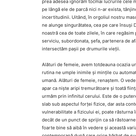
prea adesea ignorăm tocmai lucrurile cele 
pe lângă ele de parcă nici n-ar exista, tânjin
incertitudinii. Uitând, în orgoliul nostru ma
ne alunge singurătatea, cea pe care însuşi 
noastră cea de toate zilele, în care regăsim 
serviciu, subordonata, şefa, partenera de af
intersectăm paşii pe drumurile vieţii.
Alături de femeie, avem totdeauna ocazia uni
rutina ne umple inimile şi minţile cu automa
umană. Alături de femeie, renaştem. O vedem
apar ca nişte aripi tremurătoare şi toată fi
urmăm prin infinitul cerului. Este de o pute
slab sub aspectul forţei fizice, dar asta cont
vulnerabilitate a fizicului ei, poate răsturn
decât de un punct de sprijin ca să răstoarne
foarte bine să aibă în vedere şi această var
contemporană după care orice bărbat de suc