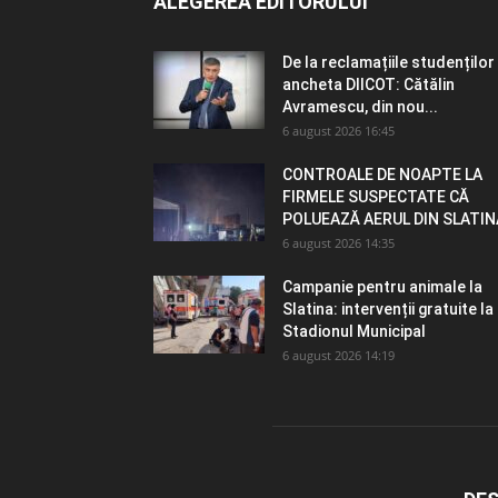
ALEGEREA EDITORULUI
De la reclamațiile studenților 
ancheta DIICOT: Cătălin
Avramescu, din nou...
6 august 2026 16:45
CONTROALE DE NOAPTE LA
FIRMELE SUSPECTATE CĂ
POLUEAZĂ AERUL DIN SLATIN
6 august 2026 14:35
Campanie pentru animale la
Slatina: intervenții gratuite la
Stadionul Municipal
6 august 2026 14:19