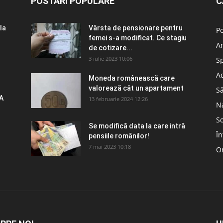
POSTĂRI POPULARE
C
la
Vârsta de pensionare pentru
Po
femei s-a modificat. Ce stagiu
A
de cotizare...
3 iulie 2023 10:06
S
Ad
Moneda românească care
valorează cât un apartament
S
A
13 februarie 2024 12:26
N
So
Se modifică data la care intră
În
pensiile românilor!
7 mai 2023 10:18
Om