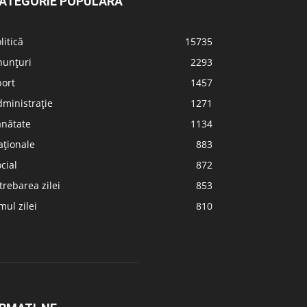
ATEGORIE POPULARĂ
litică
15735
nunțuri
2293
port
1457
ministrație
1271
ănătate
1134
aționale
883
cial
872
trebarea zilei
853
ul zilei
810