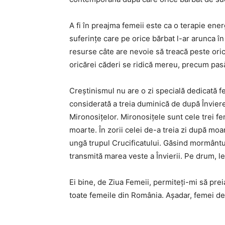
A fi în preajma femeii este ca o terapie ener
suferinţe care pe orice bărbat l-ar arunca în
resurse câte are nevoie să treacă peste oric
oricărei căderi se ridică mereu, precum pas
Creştinismul nu are o zi specială dedicată fe
considerată a treia duminică de după Învie
Mironosiţelor. Mironosiţele sunt cele trei fem
moarte. În zorii celei de-a treia zi după mo
ungă trupul Crucificatului. Găsind mormântul 
transmită marea veste a Învierii. Pe drum, le-
Ei bine, de Ziua Femeii, permiteţi-mi să prei
toate femeile din România. Aşadar, femei de