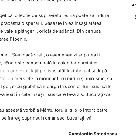
A
getică, o lecţie de supravieţuire. Ea poate să îndure
 prăpastia disperării. Găseşte în ea însăşi atâtea
e vale a plângerii, oricât de adâncă. Din cenuşa
ărea Pfoenix.
meii. Sau, dacă vreţi, o asemenea zi ar putea fi
re, când este consemnată în calendar duminica
ei care l-au slujit pe Iisus atât înainte, cât şi după
arte, au mers ele la mormânt, cu miruri şi miresme, să
gol, s-au grăbit să meargă la ucenicii lui Iisus, să le
a ieşit în cale însuşi Iisus care le-a zis: Bucuraţi-vă!
au această vorbă a Mântuitorului şi s-o întorc către
 pe întreg cuprinsul românesc, bucuraţi-vă!
Constantin Smedescu