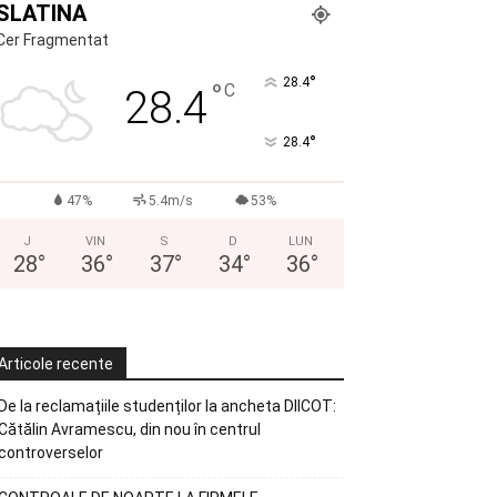
SLATINA
Cer Fragmentat
°
28.4
°
C
28.4
°
28.4
47%
5.4m/s
53%
J
VIN
S
D
LUN
28
°
36
°
37
°
34
°
36
°
Articole recente
De la reclamațiile studenților la ancheta DIICOT:
Cătălin Avramescu, din nou în centrul
controverselor