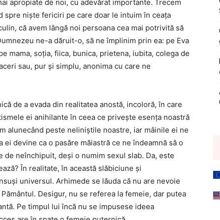
mai apropiate de noi, cu adevărat importante. Trecem
d spre nişte fericiri pe care doar le intuim în ceaţa
sculin, că avem lângă noi persoana cea mai potrivită să
Dumnezeu ne-a dăruit-o, să ne împlinim prin ea: pe Eva
pe mama, soţia, fiica, bunica, prietena, iubita, colega de
aceri sau, pur şi simplu, anonima cu care ne
că de a evada din realitatea anostă, incoloră, în care
tismele ei anihilante în ceea ce priveşte esenţa noastră
 alunecând peste neliniştile noastre, iar mâinile ei ne
inţa ei devine ca o pasăre măiastră ce ne îndeamnă să o
re de neînchipuit, deşi o numim sexul slab. Da, este
ează? În realitate, în această slăbiciune şi
a însuşi universul. Arhimede se lăuda că nu are nevoie
 Pământul. Desigur, nu se referea la femeie, dar putea
iantă. Pe timpul lui încă nu se impusese ideea
ces are în spate o femeie puternică.