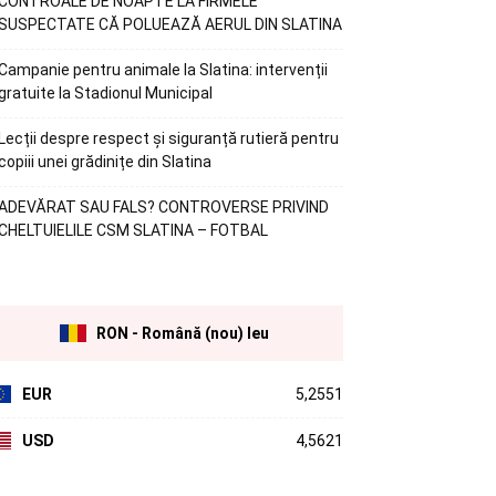
CONTROALE DE NOAPTE LA FIRMELE
SUSPECTATE CĂ POLUEAZĂ AERUL DIN SLATINA
Campanie pentru animale la Slatina: intervenții
gratuite la Stadionul Municipal
Lecții despre respect și siguranță rutieră pentru
copiii unei grădinițe din Slatina
ADEVĂRAT SAU FALS? CONTROVERSE PRIVIND
CHELTUIELILE CSM SLATINA – FOTBAL
RON - Română (nou) leu
EUR
5,2551
USD
4,5621