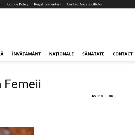
i
Cookie Policy
Reguli comentarii
Contact Gazeta Oltului
RĂ
ÎNVĂȚĂMÂNT
NAȚIONALE
SĂNĂTATE
CONTACT
a Femeii
210
0