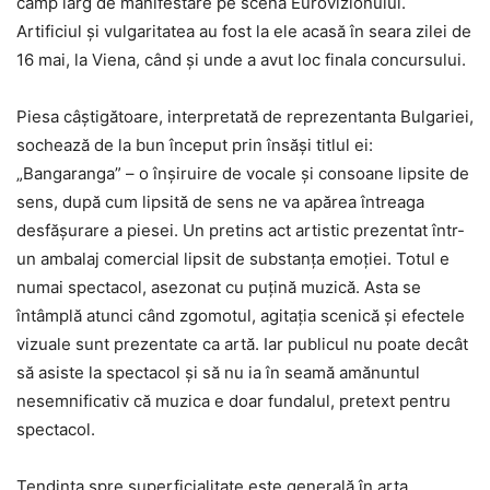
câmp larg de manifestare pe scena Eurovizionului.
Artificiul și vulgaritatea au fost la ele acasă în seara zilei de
16 mai, la Viena, când și unde a avut loc finala concursului.
Piesa câștigătoare, interpretată de reprezentanta Bulgariei,
sochează de la bun început prin însăși titlul ei:
„Bangaranga” – o înșiruire de vocale și consoane lipsite de
sens, după cum lipsită de sens ne va apărea întreaga
desfășurare a piesei. Un pretins act artistic prezentat într-
un ambalaj comercial lipsit de substanța emoției. Totul e
numai spectacol, asezonat cu puțină muzică. Asta se
întâmplă atunci când zgomotul, agitația scenică și efectele
vizuale sunt prezentate ca artă. Iar publicul nu poate decât
să asiste la spectacol și să nu ia în seamă amănuntul
nesemnificativ că muzica e doar fundalul, pretext pentru
spectacol.
Tendința spre superficialitate este generală în arta