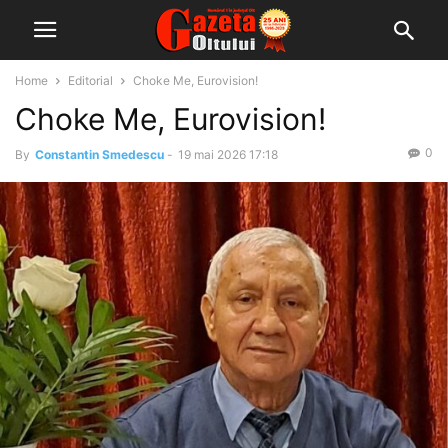
Home
Editorial
Choke Me, Eurovision!
Choke Me, Eurovision!
0
By
Constantin Smedescu
-
19 mai 2026 17:18