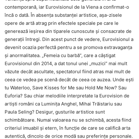
contemporană, iar Eurovisionul de la Viena a confirmat-o
încă o dată. În absența substanței artistice, așa-zisele
opere de artă atrag prin efectele speciale pe care le
generează ieșirea din tiparele cunoscute și consacrate de
generații întregi. Din acest punct de vedere, Eurovisionul a
devenit ocazia perfectă pentru a se promova extravaganța
și anormalitatea. „Femeia cu barbă”, care a câștigat
Eurovisionul din 2014, a dat tonul unei „muzici” mai mult
văzute decât ascultate, spectatorul fiind atras mai mult de
ceea ce vedea pe scenă decât de ceea ce auzea. Unde ești
tu Waterloo, Save Kisses for Me sau Hold Me Now? Sau
Euforia? Sau chiar melodiile interpretate la Eurovision de
artiști români ca Luminița Anghel, Mihai Trăistariu sau
Paula Seling? Desigur, gusturile artistice sunt
schimbătoare. Numai valoarea nu se schimbă, acesta fiind
criteriul imuabil și etern, în funcție de care se califică arta
autentică, dincolo de orice modă sau preferințe personale.