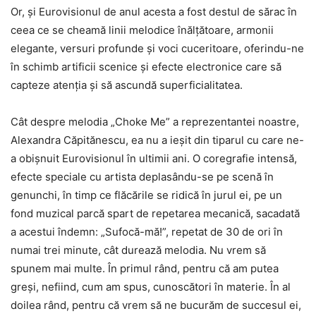
Or, și Eurovisionul de anul acesta a fost destul de sărac în
ceea ce se cheamă linii melodice înălțătoare, armonii
elegante, versuri profunde și voci cuceritoare, oferindu-ne
în schimb artificii scenice și efecte electronice care să
capteze atenția și să ascundă superficialitatea.
Cât despre melodia „Choke Me” a reprezentantei noastre,
Alexandra Căpitănescu, ea nu a ieșit din tiparul cu care ne-
a obișnuit Eurovisionul în ultimii ani. O coregrafie intensă,
efecte speciale cu artista deplasându-se pe scenă în
genunchi, în timp ce flăcările se ridică în jurul ei, pe un
fond muzical parcă spart de repetarea mecanică, sacadată
a acestui îndemn: „Sufocă-mă!”, repetat de 30 de ori în
numai trei minute, cât durează melodia. Nu vrem să
spunem mai multe. În primul rând, pentru că am putea
greși, nefiind, cum am spus, cunoscători în materie. În al
doilea rând, pentru că vrem să ne bucurăm de succesul ei,