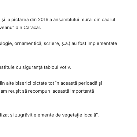
şi la pictarea din 2016 a ansamblului mural din cadrul
eanu” din Caracal.
ologie, ornamentică, scriere, ş.a.) au fost implementate
stituie cu siguranţă tabloul votiv.
 alte biserici pictate tot în această perioadă şi
or, am reuşit să recompun această importantă
lizat şi zugrăvit elemente de vegetaţie locală”.