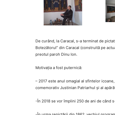
De curând, la Caracal, s-a terminat de pictat
Botezătorul” din Caracal (construită pe actu
preotul paroh Dinu Ion.
Motivaţia a fost puternică:
– 2017 este anul omagial al sfintelor icoane, 
comemorativ Justinian Patriarhul şi al apără
-În 2018 se vor împlini 250 de ani de când s-
-În urma repictării din 1862, vechiul program