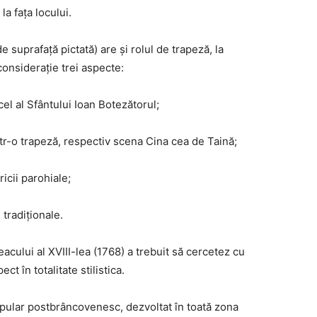
a faţa locului.
e suprafaţă pictată) are şi rolul de trapeză, la
consideraţie trei aspecte:
cel al Sfântului Ioan Botezătorul;
tr-o trapeză, respectiv scena Cina cea de Taină;
ricii parohiale;
tradiţionale.
veacului al XVIII-lea (1768) a trebuit să cercetez cu
t în totalitate stilistica.
opular postbrâncovenesc, dezvoltat în toată zona