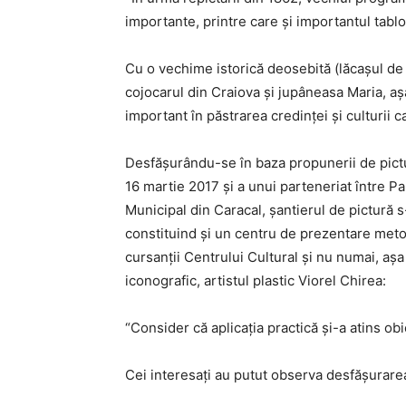
importante, printre care şi importantul tablou 
Cu o vechime istorică deosebită (lăcaşul de 
cojocarul din Craiova şi jupâneasa Maria, aş
important în păstrarea credinţei şi culturii 
Desfăşurându-se în baza propunerii de pictu
16 martie 2017 şi a unui parteneriat între Pa
Municipal din Caracal, şantierul de pictură s
constituind şi un centru de prezentare metod
cursanţii Centrului Cultural şi nu numai, a
iconografic, artistul plastic Viorel Chirea:
“Consider că aplicaţia practică şi-a atins obi
Cei interesaţi au putut observa desfăşurarea