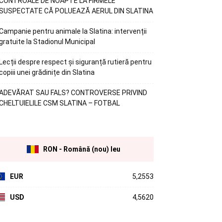
CONTROALE DE NOAPTE LA FIRMELE
SUSPECTATE CĂ POLUEAZĂ AERUL DIN SLATINA
Campanie pentru animale la Slatina: intervenții
gratuite la Stadionul Municipal
Lecții despre respect și siguranță rutieră pentru
copiii unei grădinițe din Slatina
ADEVĂRAT SAU FALS? CONTROVERSE PRIVIND
CHELTUIELILE CSM SLATINA – FOTBAL
RON - Română (nou) leu
EUR
5,2553
USD
4,5620