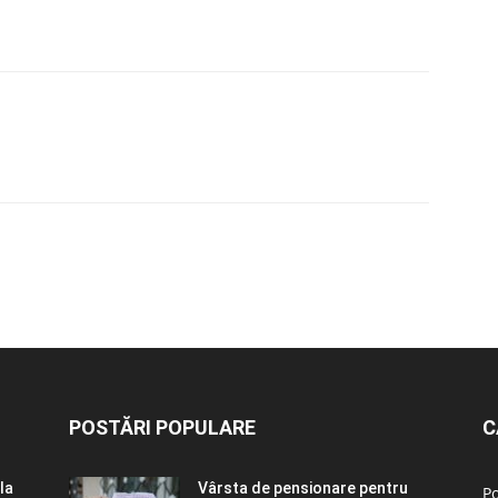
POSTĂRI POPULARE
C
la
Vârsta de pensionare pentru
Po