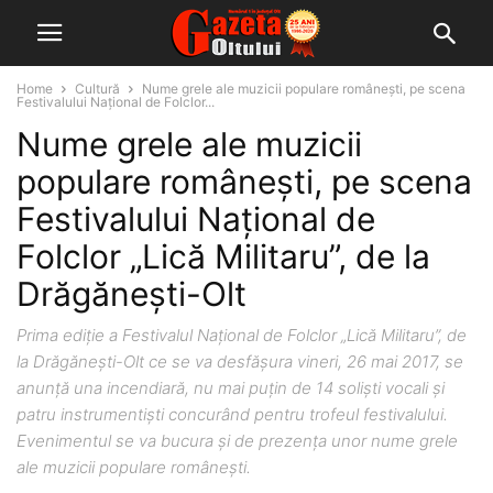
Home
Cultură
Nume grele ale muzicii populare româneşti, pe scena
Festivalului Național de Folclor...
Nume grele ale muzicii
populare româneşti, pe scena
Festivalului Național de
Folclor „Lică Militaru”, de la
Drăgăneşti-Olt
Prima ediţie a Festivalul Național de Folclor „Lică Militaru”, de
la Drăgănești-Olt ce se va desfăşura vineri, 26 mai 2017, se
anunţă una incendiară, nu mai puţin de 14 solişti vocali şi
patru instrumentişti concurând pentru trofeul festivalului.
Evenimentul se va bucura şi de prezenţa unor nume grele
ale muzicii populare româneşti.