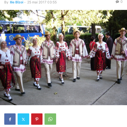
0
By
Ilie Bîzoi
-
25 mai 2017 03:55