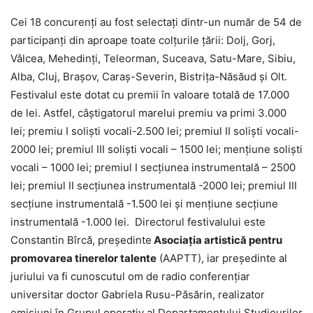
Cei 18 concurenţi au fost selectaţi dintr-un număr de 54 de
participanţi din aproape toate colţurile ţării: Dolj, Gorj,
Vâlcea, Mehedinți, Teleorman, Suceava, Satu-Mare, Sibiu,
Alba, Cluj, Brașov, Caraș-Severin, Bistrița-Năsăud şi Olt.
Festivalul este dotat cu premii în valoare totală de 17.000
de lei. Astfel, câştigatorul marelui premiu va primi 3.000
lei; premiu I solişti vocali-2.500 lei; premiul II solişti vocali-
2000 lei; premiul III solişti vocali – 1500 lei; menţiune solişti
vocali – 1000 lei; premiul I secţiunea instrumentală – 2500
lei; premiul II secţiunea instrumentală -2000 lei; premiul III
secţiune instrumentală -1.500 lei şi menţiune secţiune
instrumentală -1.000 lei. Directorul festivalului este
Constantin Bîrcă, preşedinte
Asociaţia artistică pentru
promovarea tinerelor talente
(AAPTT), iar preşedinte al
juriului va fi cunoscutul om de radio conferenţiar
universitar doctor Gabriela Rusu-Păsărin, realizator
emisiuni în Grupul operativ al Departamentului Studiourilor