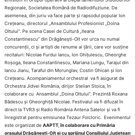
Regionale, Societatea Română de Radiodifuziune. De
asemenea, din juriu va face parte şi rapsodul popular Ion
Creţeanu, directorul „Ansamblului Profesionist „Doina
Oltului”. Pe scena Casei de Cultură „Ileana
Constantinescu” din Drăgănești-Olt vor urca nu numai
concurenții, ci și artiști de renume ai țării, care vor susține
recitaluri: Nicolae Furdui Iancu, Ion Ghițulescu, Gheorghe
Roșoga, Ileana Constantinescu, Mariana Lungu, Tarajul din
Iancu Jianu, Taraful din Morunglav, Costin Ghican şi Ion
Crețeanu. Acompaniamentul orchestral va fi asigurat de
Orchestra Jidvei România, dirijor Stelian Stoica, în
colaborare cu Ansamblul „Doina Oltului”. Prezintă Roxana
Bădescu şi Gheorghiţă Nicolae. Festivalul va fi difuzat în
direct la TVR3 și Radio România Antena Satelor și va fi
înregistrat pentru emisiunea Tezaur Folcloric. Evenimentul
este organizat de
AAPTT, în colaborare cu Primăria
oraşului Drăgăneşti-Olt şi cu sprijinul Consiliului Judeţean