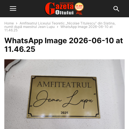
Home
Amfiteatrul Liceului Teoretic „Nicolae Titulescu” din Slatina,
numit după maestrul Jean Lupu
WhatsApp Image 2026-06-10 at
11.46.25
WhatsApp Image 2026-06-10 at
11.46.25