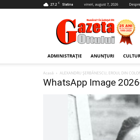
C
27.2
vineri, august 7, 2026
Despre
Slatina
Gazeta
Oltului
ADMINISTRAȚIE
ANUNȚURI
CULTU
Acasă
ALEXANDRU ȘERBĂNESCU, EROUL DIN COLONEȘ
WhatsApp Image 2026-