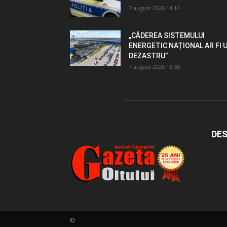
7 august 2026 14:14
„CĂDEREA SISTEMULUI
ENERGETIC NAȚIONAL AR FI 
DEZASTRU”
7 august 2026 13:38
DES
©