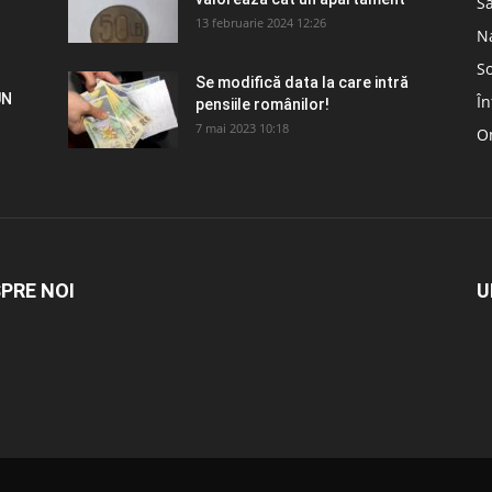
S
13 februarie 2024 12:26
N
So
Se modifică data la care intră
UN
În
pensiile românilor!
7 mai 2023 10:18
Om
PRE NOI
U