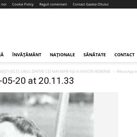
 noi
Cookie Policy
Reguli comentarii
Contact Gazeta Oltului
RĂ
ÎNVĂȚĂMÂNT
NAȚIONALE
SĂNĂTATE
CONTACT
TI (OLT): UNUL DINTRE CEI MAI MARI AȘI AI AVIAȚIEI ROMÂNE
WhatsApp I
05-20 at 20.11.33