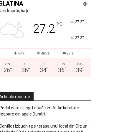
SLATINA
Nori Împrăștiați
°
27.2
°
C
27.2
°
27.2
43%
4m/s
27%
VIN
S
D
LUN
MAR
26
°
36
°
34
°
36
°
39
°
Articole recente
Podul care a legat două lumi în Antichitate
reapare din apele Dunării
Conflict izbucnit pe terasa unui local din Olt: un