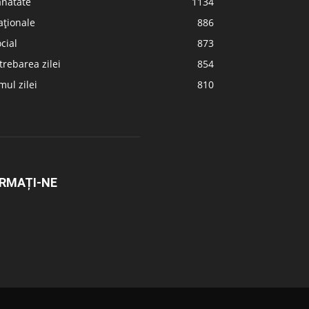
ănătate
1134
aționale
886
cial
873
trebarea zilei
854
ul zilei
810
RMAȚI-NE