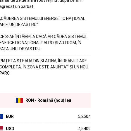
tânăr de 29 de ani a fost reținut după ce ar fi
agresat un bărbat
„CĂDEREA SISTEMULUI ENERGETIC NAȚIONAL
AR FI UN DEZASTRU”
CE S-AR ÎNTÂMPLA DACĂ AR CĂDEA SISTEMUL
ENERGETIC NAȚIONAL? ALRO ȘI ARTROM, ÎN
FAȚA UNUI DEZASTRU
PIAȚETA STEAUA DIN SLATINA, ÎN REABILITARE
COMPLETĂ. ÎN ZONĂ ESTE ANUNȚAT ȘI UN NOU
PARC
RON - Română (nou) leu
EUR
5,2504
USD
4,5409