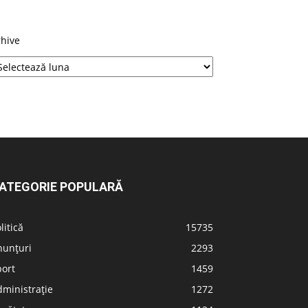
rhive
ATEGORIE POPULARĂ
litică
15735
nunțuri
2293
port
1459
ministrație
1272