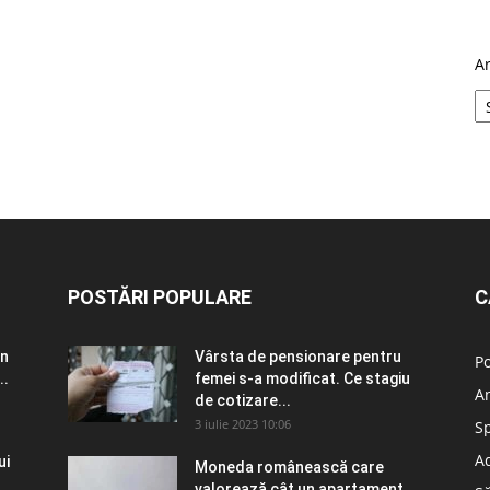
A
POSTĂRI POPULARE
C
în
Vârsta de pensionare pentru
Po
..
femei s-a modificat. Ce stagiu
A
de cotizare...
3 iulie 2023 10:06
S
Ad
ui
Moneda românească care
valorează cât un apartament