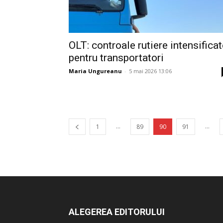
OLT: controale rutiere intensifica
pentru transportatori
Maria Ungureanu
-
5 mai 2026 13:06
...
...
1
89
90
91
ALEGEREA EDITORULUI