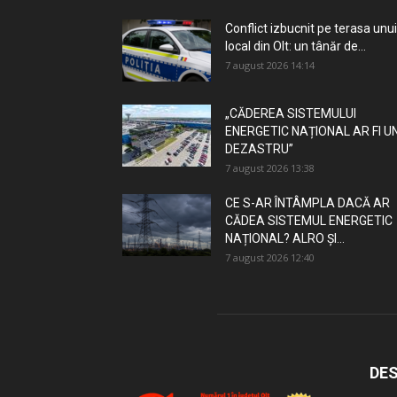
Conflict izbucnit pe terasa unui
local din Olt: un tânăr de...
7 august 2026 14:14
„CĂDEREA SISTEMULUI
ENERGETIC NAȚIONAL AR FI U
DEZASTRU”
7 august 2026 13:38
CE S-AR ÎNTÂMPLA DACĂ AR
CĂDEA SISTEMUL ENERGETIC
NAȚIONAL? ALRO ȘI...
7 august 2026 12:40
DES