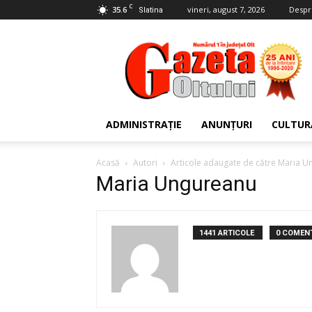
C
35.6
vineri, august 7, 2026
Despr
Slatina
Gazeta
Oltului
ADMINISTRAȚIE
ANUNȚURI
CULTUR
Acasă
Autori
Articole adaugate de către Maria 
Maria Ungureanu
1441 ARTICOLE
0 COMENT