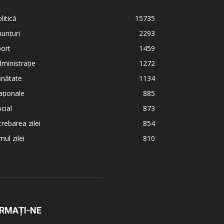
litică
15735
unțuri
2293
ort
1459
ministrație
1272
ănătate
1134
ționale
885
cial
873
trebarea zilei
854
ul zilei
810
RMAȚI-NE