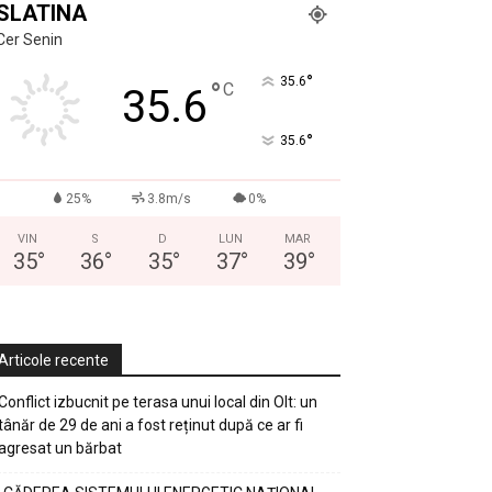
SLATINA
Cer Senin
°
35.6
°
C
35.6
°
35.6
25%
3.8m/s
0%
VIN
S
D
LUN
MAR
35
°
36
°
35
°
37
°
39
°
Articole recente
Conflict izbucnit pe terasa unui local din Olt: un
tânăr de 29 de ani a fost reținut după ce ar fi
agresat un bărbat