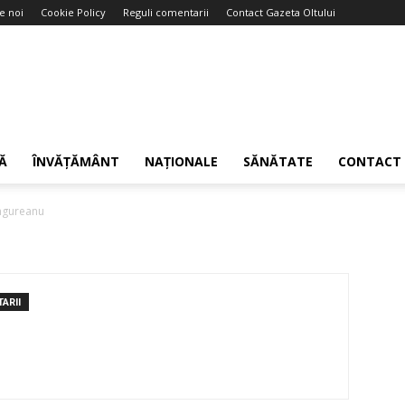
e noi
Cookie Policy
Reguli comentarii
Contact Gazeta Oltului
Ă
ÎNVĂȚĂMÂNT
NAȚIONALE
SĂNĂTATE
CONTACT
Ungureanu
ARII