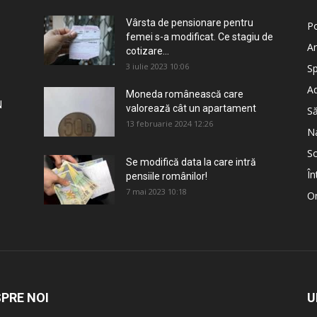
Vârsta de pensionare pentru
Po
femei s-a modificat. Ce stagiu de
An
cotizare...
3 iulie 2023 10:06
Sp
Ad
Moneda românească care
N
valorează cât un apartament
S
13 februarie 2024 12:26
Na
So
Se modifică data la care intră
În
pensiile românilor!
7 mai 2023 10:18
Om
PRE NOI
U