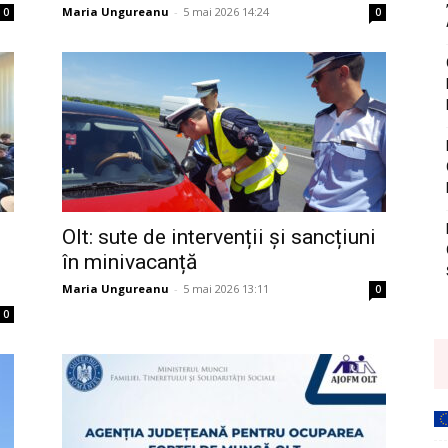
Maria Ungureanu
-
5 mai 2026 14:24
0
0
Olt: sute de intervenții și sancțiuni
în minivacanță
Maria Ungureanu
-
5 mai 2026 13:11
0
0