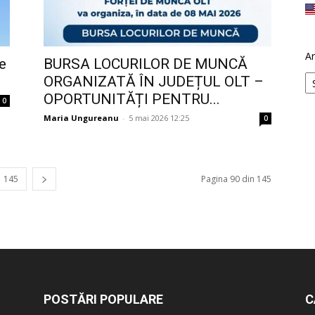
Ar
te
BURSA LOCURILOR DE MUNCĂ
ORGANIZATĂ ÎN JUDEȚUL OLT –
OPORTUNITĂȚI PENTRU...
0
Maria Ungureanu
-
5 mai 2026 12:25
0
145
Pagina 90 din 145
POSTĂRI POPULARE
C