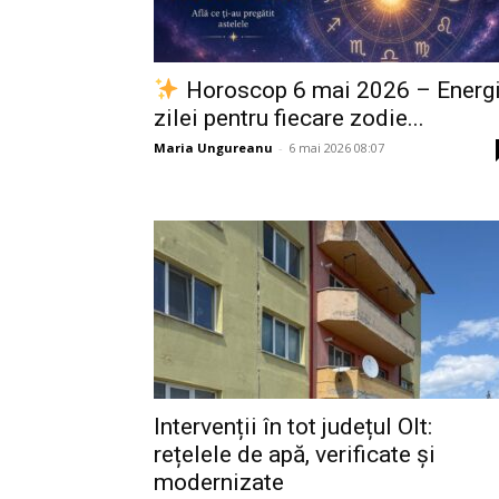
Horoscop 6 mai 2026 – Energ
zilei pentru fiecare zodie...
Maria Ungureanu
-
6 mai 2026 08:07
Intervenții în tot județul Olt:
rețelele de apă, verificate și
modernizate