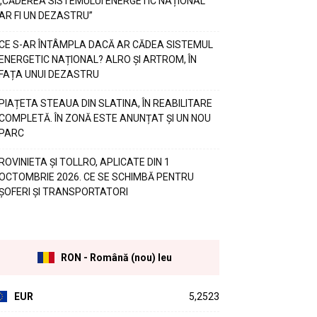
„CĂDEREA SISTEMULUI ENERGETIC NAȚIONAL
AR FI UN DEZASTRU”
CE S-AR ÎNTÂMPLA DACĂ AR CĂDEA SISTEMUL
ENERGETIC NAȚIONAL? ALRO ȘI ARTROM, ÎN
FAȚA UNUI DEZASTRU
PIAȚETA STEAUA DIN SLATINA, ÎN REABILITARE
COMPLETĂ. ÎN ZONĂ ESTE ANUNȚAT ȘI UN NOU
PARC
ROVINIETA ȘI TOLLRO, APLICATE DIN 1
OCTOMBRIE 2026. CE SE SCHIMBĂ PENTRU
ȘOFERI ȘI TRANSPORTATORI
RON - Română (nou) leu
EUR
5,2523