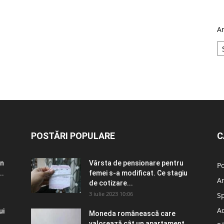
A
POSTĂRI POPULARE
C
în
Vârsta de pensionare pentru
Po
..
femei s-a modificat. Ce stagiu
A
de cotizare...
3 iulie 2023 10:06
S
Ad
ui
Moneda românească care
valorează cât un apartament