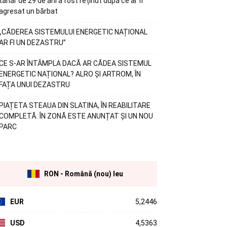
tânăr de 29 de ani a fost reținut după ce ar fi
agresat un bărbat
„CĂDEREA SISTEMULUI ENERGETIC NAȚIONAL
AR FI UN DEZASTRU”
CE S-AR ÎNTÂMPLA DACĂ AR CĂDEA SISTEMUL
ENERGETIC NAȚIONAL? ALRO ȘI ARTROM, ÎN
FAȚA UNUI DEZASTRU
PIAȚETA STEAUA DIN SLATINA, ÎN REABILITARE
COMPLETĂ. ÎN ZONĂ ESTE ANUNȚAT ȘI UN NOU
PARC
RON - Română (nou) leu
EUR
5,2446
USD
4,5363