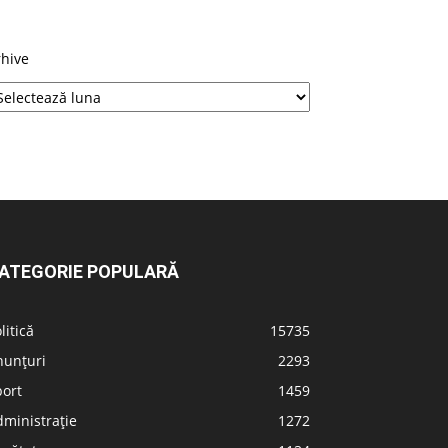
rhive
ATEGORIE POPULARĂ
litică
15735
nunțuri
2293
port
1459
ministrație
1272