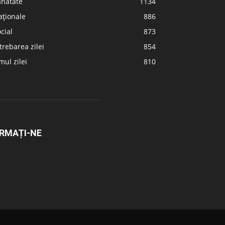
ănătate
1134
aționale
886
cial
873
trebarea zilei
854
ul zilei
810
RMAȚI-NE