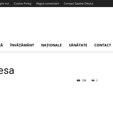
pre noi
Cookie Policy
Reguli comentarii
Contact Gazeta Oltului
RĂ
ÎNVĂȚĂMÂNT
NAȚIONALE
SĂNĂTATE
CONTACT
esa
138
0