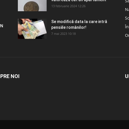
S
13 februarie 2024 12:26
N
So
Se modifică data la care intră
UN
În
pensiile românilor!
7 mai 2023 10:18
Om
PRE NOI
U