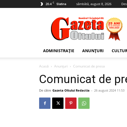
C
20.4
sâmbătă, august 8, 2026
Des
Slatina
Gazeta
Oltului
ADMINISTRAȚIE
ANUNȚURI
CULTU
Acasă
Anunțuri
Comunicat de presa
Comunicat de pr
De către
Gazeta Oltului Redactia
-
26 august 2024 11:53