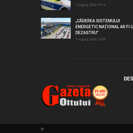
7 august 2026 14:14
„CĂDEREA SISTEMULUI
ENERGETIC NAȚIONAL AR FI 
DEZASTRU”
7 august 2026 13:38
DES
©