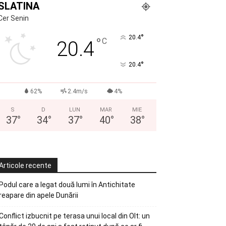
SLATINA
Cer Senin
°
20.4
°
C
20.4
°
20.4
62%
2.4m/s
4%
S
D
LUN
MAR
MIE
37
°
34
°
37
°
40
°
38
°
Articole recente
Podul care a legat două lumi în Antichitate
reapare din apele Dunării
Conflict izbucnit pe terasa unui local din Olt: un