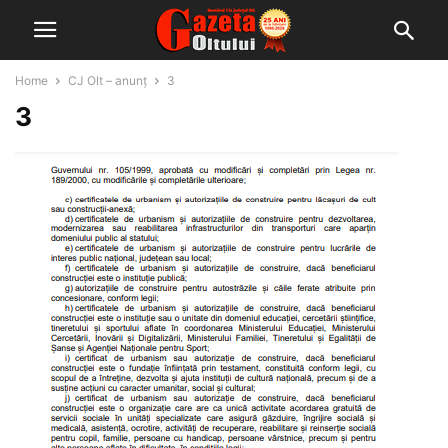
Home
CJ Olt – anunț
3
3