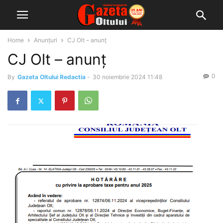
Home
Anunțuri
CJ Olt – anunț
CJ Olt – anunț
0
By
Gazeta Oltului Redactia
-
30 noiembrie 2024 11:48