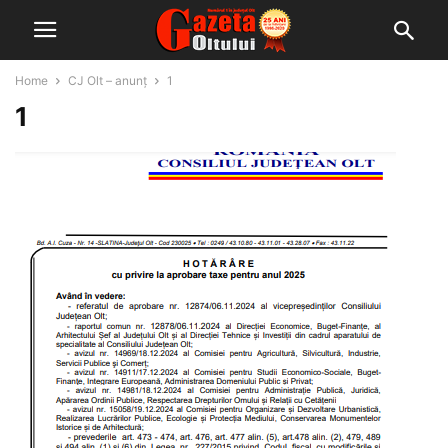
Home
CJ Olt – anunț
1
1