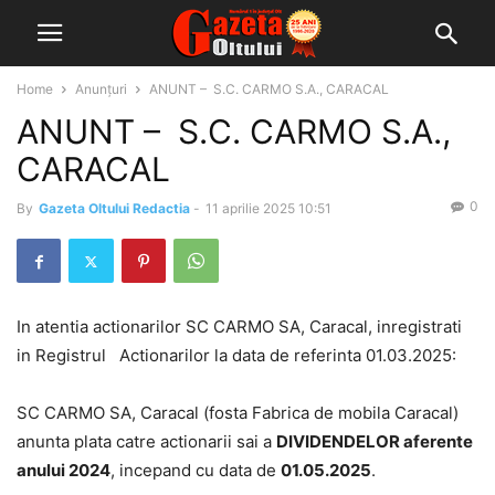
Home
Anunțuri
ANUNT – S.C. CARMO S.A., CARACAL
ANUNT – S.C. CARMO S.A.,
CARACAL
0
By
Gazeta Oltului Redactia
-
11 aprilie 2025 10:51
In atentia actionarilor SC CARMO SA, Caracal, inregistrati
in Registrul Actionarilor la data de referinta 01.03.2025:
SC CARMO SA, Caracal (fosta Fabrica de mobila Caracal)
anunta plata catre actionarii sai a
DIVIDENDELOR aferente
anului 2024
, incepand cu data de
01.05.2025
.