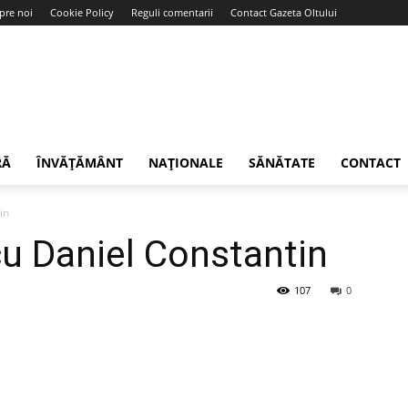
pre noi
Cookie Policy
Reguli comentarii
Contact Gazeta Oltului
RĂ
ÎNVĂȚĂMÂNT
NAȚIONALE
SĂNĂTATE
CONTACT
in
u Daniel Constantin
107
0