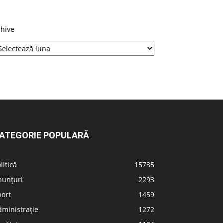
rhive
ATEGORIE POPULARĂ
litică
15735
nunțuri
2293
port
1459
ministrație
1272