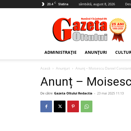
C
20.4
sâmbătă, august 8, 2026
Des
Slatina
Gazeta
Oltului
ADMINISTRAȚIE
ANUNȚURI
CULTU
Acasă
Anunțuri
Anunț – Moisescu Daniel Constant
Anunț – Moisesc
De către
Gazeta Oltului Redactia
-
23 mai 2025 11:13