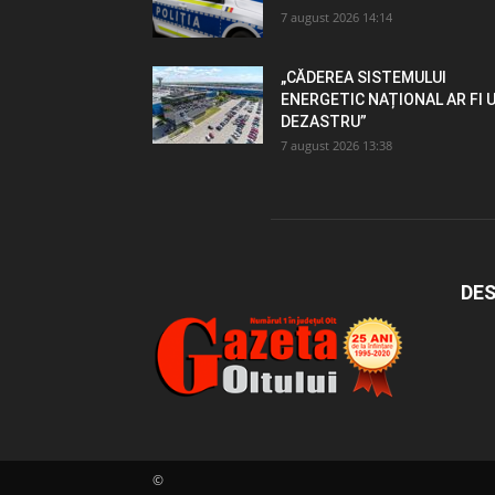
7 august 2026 14:14
„CĂDEREA SISTEMULUI
ENERGETIC NAȚIONAL AR FI 
DEZASTRU”
7 august 2026 13:38
DES
©