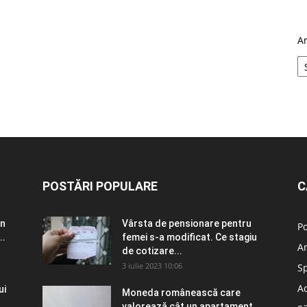
A
POSTĂRI POPULARE
C
în
Vârsta de pensionare pentru
Po
..
femei s-a modificat. Ce stagiu
A
de cotizare...
3 iulie 2023 10:06
S
Ad
ui
Moneda românească care
valorează cât un apartament