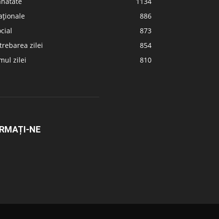
ănătate
1134
aționale
886
cial
873
trebarea zilei
854
ul zilei
810
RMAȚI-NE