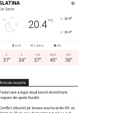
SLATINA
Cer Senin
°
20.4
°
C
20.4
°
20.4
62%
2.4m/s
4%
S
D
LUN
MAR
MIE
37
°
34
°
37
°
40
°
38
°
Articole recente
Podul care a legat două lumi în Antichitate
reapare din apele Dunării
Conflict izbucnit pe terasa unui local din Olt: un