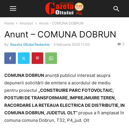
Home
Anunțuri
Anunt – COMUNA DOBRUN
Anunt – COMUNA DOBRUN
0
By
Gazeta Oltului Redactia
-
5 februarie 2025 11:00
COMUNA DOBRUN
anunţă publicul interesat asupra
depunerii solicitării de emitere a acordului de mediu
pentru proiectul
„CONSTRUIRE PARC FOTOVOLTAIC,
POSTURI DE TRANSFORMARE, IMPREJMUIRE TEREN,
RACORDARE LA RETEAUA ELECTRICA DE DISTRIBUTIE, IN
COMUNA DOBRUN, JUDETUL OLT”
propus a fi amplasat în
comuna comuna Dobrun, T32, P4,,jud. Olt