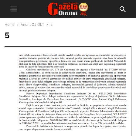
Home
Anunț CJ OLT
5
5