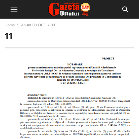
Home
Anunț CJ OLT
11
11