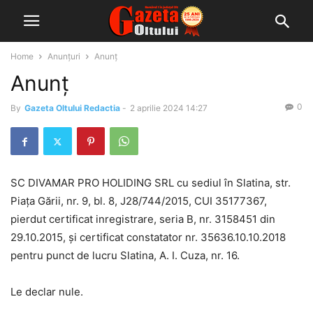
Home
Anunțuri
Anunț
Anunț
0
By
Gazeta Oltului Redactia
-
2 aprilie 2024 14:27
SC DIVAMAR PRO HOLIDING SRL cu sediul în Slatina, str.
Piața Gării, nr. 9, bl. 8, J28/744/2015, CUI 35177367,
pierdut certificat inregistrare, seria B, nr. 3158451 din
29.10.2015, și certificat constatator nr. 35636.10.10.2018
pentru punct de lucru Slatina, A. I. Cuza, nr. 16.
Le declar nule.