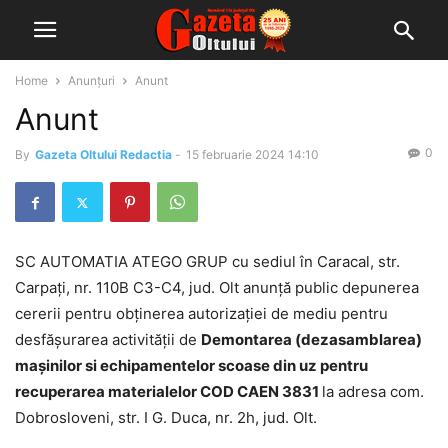
Home
Anunțuri
Anunt
Anunt
0
By
Gazeta Oltului Redactia
-
15 februarie 2024 14:10
SC AUTOMATIA ATEGO GRUP cu sediul în Caracal, str.
Carpați, nr. 110B C3-C4, jud. Olt anunță public depunerea
cererii pentru obținerea autorizației de mediu pentru
desfășurarea activității de
Demontarea (dezasamblarea)
mașinilor si echipamentelor scoase din uz pentru
recuperarea materialelor COD CAEN 3831
la adresa com.
Dobrosloveni, str. I G. Duca, nr. 2h, jud. Olt.