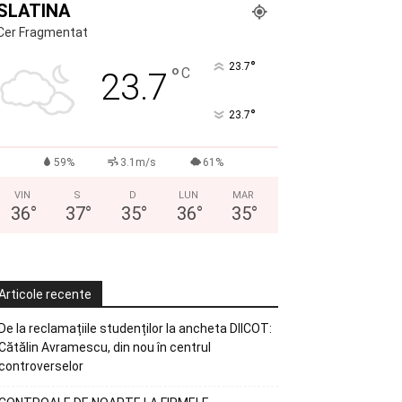
SLATINA
Cer Fragmentat
°
23.7
°
C
23.7
°
23.7
59%
3.1m/s
61%
VIN
S
D
LUN
MAR
36
°
37
°
35
°
36
°
35
°
Articole recente
De la reclamațiile studenților la ancheta DIICOT:
Cătălin Avramescu, din nou în centrul
controverselor