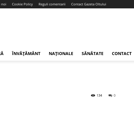
 noi
Cookie Policy
Reguli comentarii
Contact Gazeta Oltului
RĂ
ÎNVĂȚĂMÂNT
NAȚIONALE
SĂNĂTATE
CONTACT
134
0