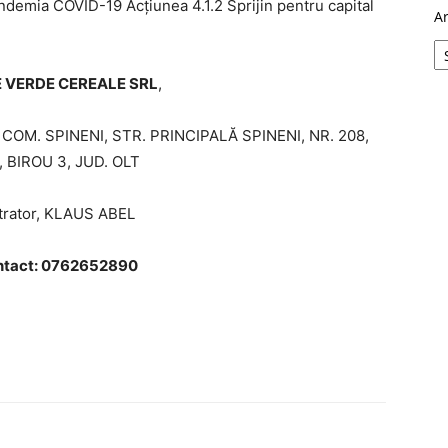
andemia COVID-19 Acțiunea 4.1.2 Sprijin pentru capital
A
E VERDE CEREALE SRL
,
 COM. SPINENI, STR. PRINCIPALĂ SPINENI, NR. 208,
 BIROU 3, JUD. OLT
trator, KLAUS ABEL
ntact: 0762652890