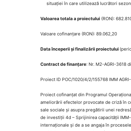
situaţiei în care utilizează lucrători sezoni
Valoarea totala a proiectului
(RON): 682.810
Valoare cofinanțare (RON): 89.062,20
Data începerii şi finalizării proiectului
(peri
Contract de finanțare
: Nr. M2-AGRI-3618 d
Proiect ID POC/1020/4/2/155768 IMM AGR
Proiect cofinanțat din Programul Operațional 
ameliorării efectelor provocate de criză în
sale sociale și asupra pregătirii unei redresă
de investiții 4d – Sprijinirea capacității IMM
internaționale și de a se angaja în procesel