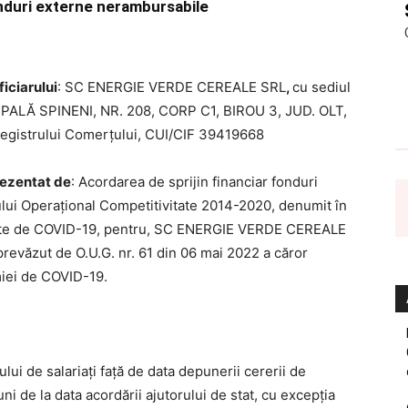
onduri externe nerambursabile
iciarului
: SC ENERGIE VERDE CEREALE SRL
,
cu sediul
PALĂ SPINENI, NR. 208, CORP C1, BIROU 3, JUD. OLT,
l Registrului Comerţului, CUI/CIF 39419668
prezentat de
: Acordarea de sprijin financiar fonduri
ui Operațional Competitivitate 2014-2020, denumit în
ocate de COVID-19, pentru, SC ENERGIE VERDE CEREALE
revăzut de O.U.G. nr. 61 din 06 mai 2022 a căror
miei de COVID-19.
de salariaţi faţă de data depunerii cererii de
i de la data acordării ajutorului de stat, cu excepţia