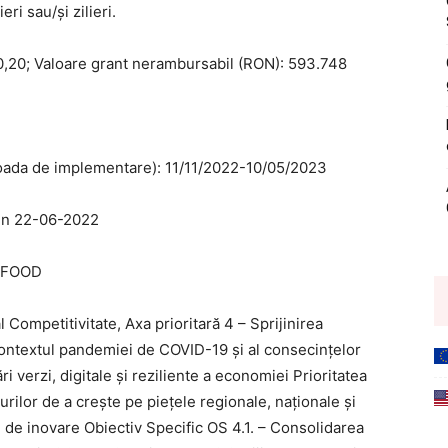
eri sau/şi zilieri.
,20; Valoare grant nerambursabil (RON): 593.748
oada de implementare): 11/11/2022-10/05/2023
in 22-06-2022
I-FOOD
Competitivitate, Axa prioritară 4 – Sprijinirea
 contextul pandemiei de COVID-19 și al consecințelor
ri verzi, digitale și reziliente a economiei Prioritatea
-urilor de a crește pe piețele regionale, naționale și
e de inovare Obiectiv Specific OS 4.1. – Consolidarea