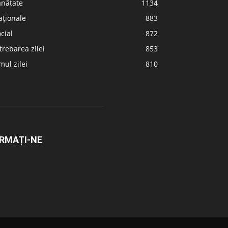
ănătate
1134
aționale
883
cial
872
trebarea zilei
853
ul zilei
810
RMAȚI-NE