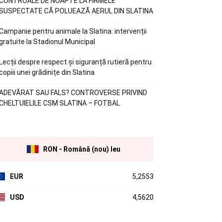
CONTROALE DE NOAPTE LA FIRMELE
SUSPECTATE CĂ POLUEAZĂ AERUL DIN SLATINA
Campanie pentru animale la Slatina: intervenții
gratuite la Stadionul Municipal
Lecții despre respect și siguranță rutieră pentru
copiii unei grădinițe din Slatina
ADEVĂRAT SAU FALS? CONTROVERSE PRIVIND
CHELTUIELILE CSM SLATINA – FOTBAL
RON - Română (nou) leu
EUR
5,2553
USD
4,5620