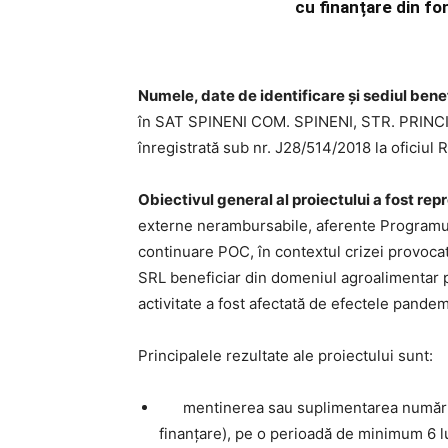
cu finanțare din f
Numele
, date de identificare
și sediul
benef
în SAT SPINENI COM. SPINENI, STR. PRINCI
înregistrată sub nr. J28/514/2018 la oficiu
Obiectivul general al proiectului a fost re
externe nerambursabile, aferente Programul
continuare POC, în contextul crizei prov
SRL beneficiar din domeniul agroalimentar p
activitate a fost afectată de efectele pande
Principalele rezultate ale proiectului sunt:
mentinerea sau suplimentarea numărului 
finanţare), pe o perioadă de minimum 6 lun