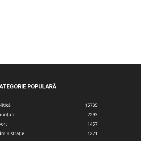
ATEGORIE POPULARĂ
litică
15735
nunțuri
2293
port
1457
ministrație
1271