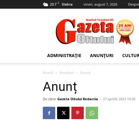
C
23.7
vineri, august 7, 2026
Despre
Slatina
Gazeta
Oltului
ADMINISTRAȚIE
ANUNȚURI
CULTU
Acasă
Anunțuri
Anunț
Anunț
De către
Gazeta Oltului Redactia
-
27 aprilie 2023 10:26