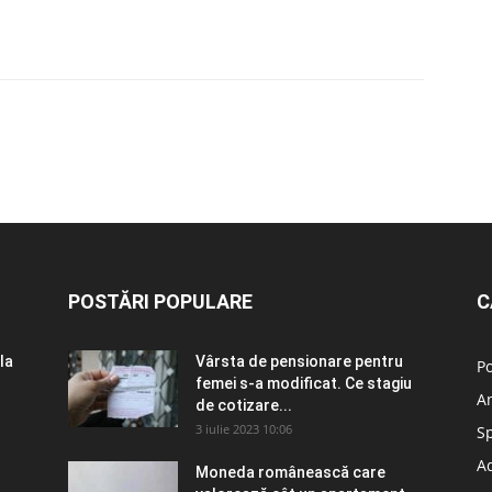
POSTĂRI POPULARE
C
la
Vârsta de pensionare pentru
Po
femei s-a modificat. Ce stagiu
A
de cotizare...
3 iulie 2023 10:06
S
Ad
Moneda românească care