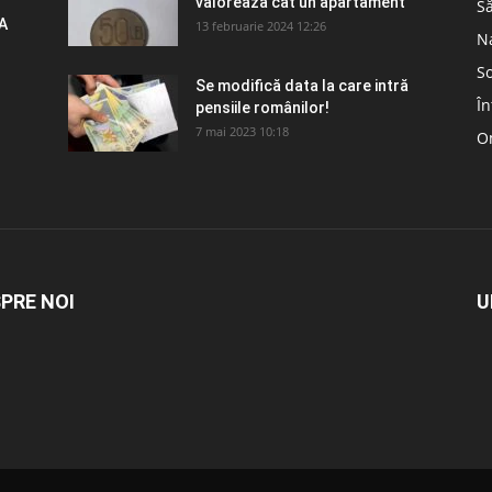
valorează cât un apartament
S
A
13 februarie 2024 12:26
N
So
Se modifică data la care intră
În
pensiile românilor!
7 mai 2023 10:18
Om
PRE NOI
U