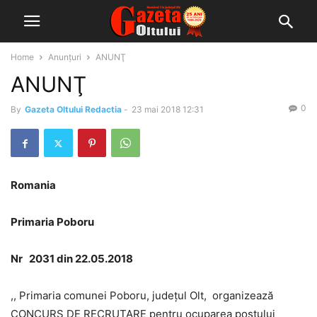
Home
Anunțuri
ANUNŢ
ANUNŢ
0
By
Gazeta Oltului Redactia
-
23 mai 2018 12:31
Romania
Primaria Poboru
Nr 2031 din 22.05.2018
,, Primaria comunei Poboru, județul Olt, organizează
CONCURS DE RECRUTARE pentru ocuparea postului