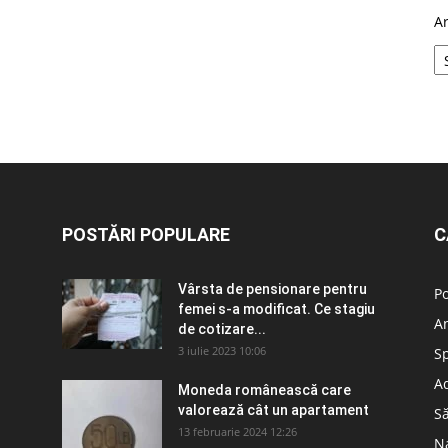
A
POSTĂRI POPULARE
C
Vârsta de pensionare pentru
Po
femei s-a modificat. Ce stagiu
A
de cotizare...
3 iulie 2023 10:06
S
Ad
Moneda românească care
valorează cât un apartament
S
13 februarie 2024 12:26
N