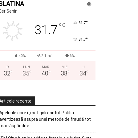
SLATINA
Cer Senin
°
31.7
°
C
31.7
°
31.7
40%
2.1m/s
6%
D
LUN
MAR
MIE
J
32
°
35
°
40
°
38
°
34
°
Articole recente
Apelurile care îți pot goli contul. Poliția
avertizează asupra unei metode de fraudă tot
mai răspândite