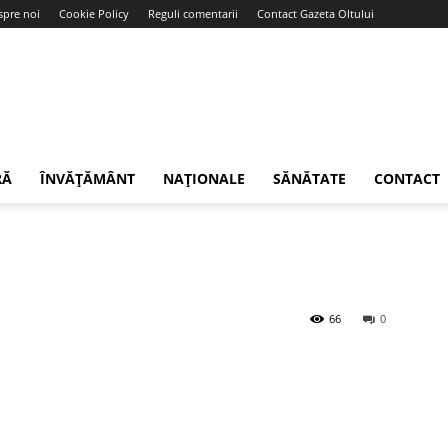
spre noi
Cookie Policy
Reguli comentarii
Contact Gazeta Oltului
RĂ
ÎNVĂȚĂMÂNT
NAȚIONALE
SĂNĂTATE
CONTACT
66
0