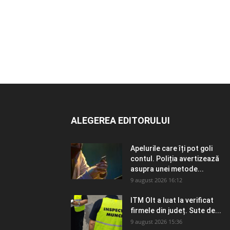
ALEGEREA EDITORULUI
Apelurile care îți pot goli
contul. Poliția avertizează
asupra unei metode...
9 august 2026 16:12
ITM Olt a luat la verificat
firmele din județ. Sute de...
9 august 2026 15:36