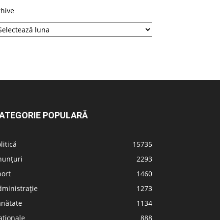
rhive
ATEGORIE POPULARĂ
litică
15735
nunțuri
2293
port
1460
ministrație
1273
ănătate
1134
aționale
888