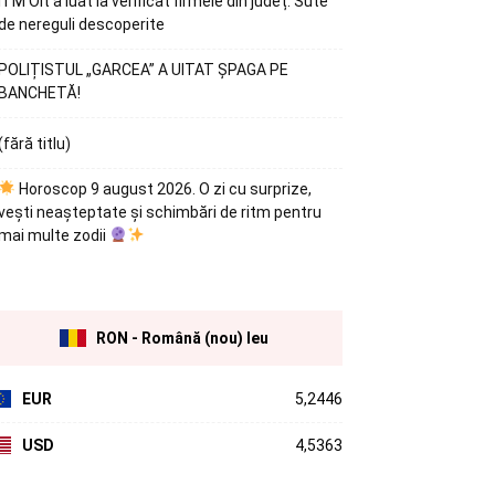
ITM Olt a luat la verificat firmele din județ. Sute
de nereguli descoperite
POLIȚISTUL „GARCEA” A UITAT ȘPAGA PE
BANCHETĂ!
(fără titlu)
Horoscop 9 august 2026. O zi cu surprize,
vești neașteptate și schimbări de ritm pentru
mai multe zodii
RON - Română (nou) leu
EUR
5,2446
USD
4,5363