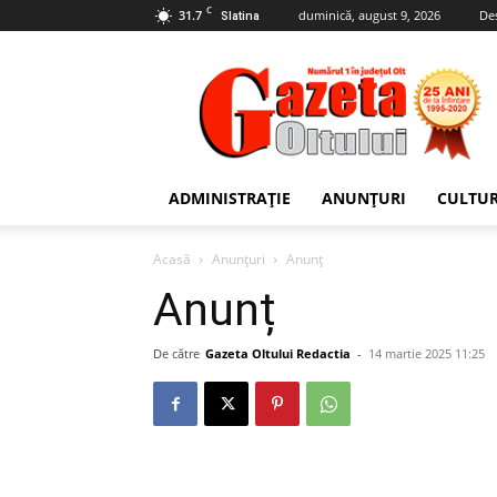
C
31.7
duminică, august 9, 2026
De
Slatina
Gazeta
Oltului
ADMINISTRAȚIE
ANUNȚURI
CULTU
Acasă
Anunțuri
Anunț
Anunț
De către
Gazeta Oltului Redactia
-
14 martie 2025 11:25