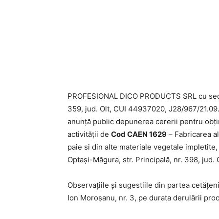
PROFESIONAL DICO PRODUCTS SRL cu sediul s
359, jud. Olt, CUI 44937020, J28/967/21.09
anunță public depunerea cererii pentru obț
activității de
Cod CAEN 1629
– Fabricarea al
paie si din alte materiale vegetale impletite
Optași-Măgura, str. Principală, nr. 398, jud. O
Observațiile și sugestiile din partea cetățeni
Ion Moroșanu, nr. 3, pe durata derulării proc