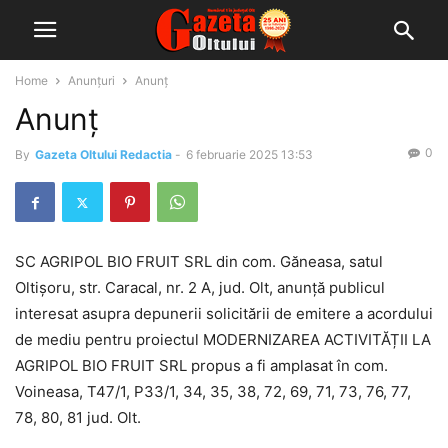
Home
Anunțuri
Anunț
Anunț
0
By
Gazeta Oltului Redactia
-
6 februarie 2025 13:53
SC AGRIPOL BIO FRUIT SRL din com. Găneasa, satul
Oltișoru, str. Caracal, nr. 2 A, jud. Olt, anunță publicul
interesat asupra depunerii solicitării de emitere a acordului
de mediu pentru proiectul MODERNIZAREA ACTIVITĂȚII LA
AGRIPOL BIO FRUIT SRL propus a fi amplasat în com.
Voineasa, T47/1, P33/1, 34, 35, 38, 72, 69, 71, 73, 76, 77,
78, 80, 81 jud. Olt.