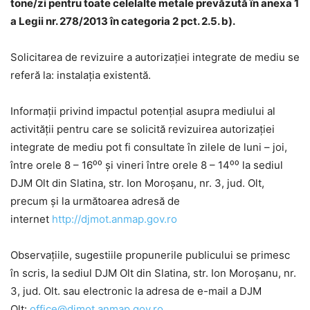
tone/zi pentru toate celelalte metale prevăzută în anexa 1
a Legii nr. 278/2013 în categoria 2 pct. 2.5. b).
Solicitarea de revizuire a autorizației integrate de mediu se
referă la: instalația existentă.
Informații privind impactul potențial asupra mediului al
activității pentru care se solicită revizuirea autorizației
integrate de mediu pot fi consultate în zilele de luni – joi,
între orele 8 – 16⁰⁰ și vineri între orele 8 – 14⁰⁰ la sediul
DJM Olt din Slatina, str. Ion Moroșanu, nr. 3, jud. Olt,
precum și la următoarea adresă de
internet
http://djmot.anmap.gov.ro
Observațiile, sugestiile propunerile publicului se primesc
în scris, la sediul DJM Olt din Slatina, str. Ion Moroșanu, nr.
3, jud. Olt. sau electronic la adresa de e-mail a DJM
Olt:
office@djmot.anmap.gov.ro