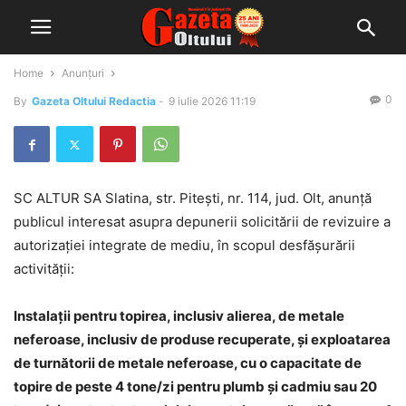
Home
Anunțuri
0
By
Gazeta Oltului Redactia
-
9 iulie 2026 11:19
SC ALTUR SA Slatina, str. Pitești, nr. 114, jud. Olt, anunță
publicul interesat asupra depunerii solicitării de revizuire a
autorizației integrate de mediu, în scopul desfășurării
activității:
Instalații pentru topirea, inclusiv alierea, de metale
neferoase, inclusiv de produse recuperate, și exploatarea
de turnătorii de metale neferoase, cu o capacitate de
topire de peste 4 tone/zi pentru plumb și cadmiu sau 20