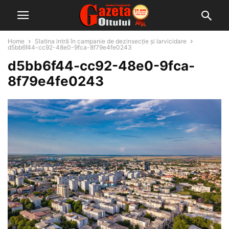
Home
Slatina intră în campanie de dezinsecție și larvicidare
d5bb6f44-cc92-48e0-9fca-8f79e4fe0243
d5bb6f44-cc92-48e0-9fca-
8f79e4fe0243