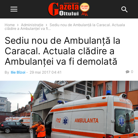
Home
Administrație
Sediu nou de Ambulanţă la Caracal. Actuala
clădire a Ambulanţei va fi...
Sediu nou de Ambulanţă la
Caracal. Actuala clădire a
Ambulanţei va fi demolată
0
By
Ilie Bîzoi
-
29 mai 2017 04:41