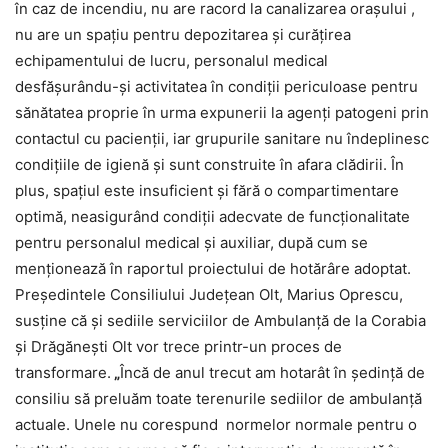
în caz de incendiu, nu are racord la canalizarea oraşului ,
nu are un spaţiu pentru depozitarea şi curăţirea
echipamentului de lucru, personalul medical
desfăşurându-şi activitatea în condiţii periculoase pentru
sănătatea proprie în urma expunerii la agenţi patogeni prin
contactul cu pacienţii, iar grupurile sanitare nu îndeplinesc
condiţiile de igienă şi sunt construite în afara clădirii. În
plus, spaţiul este insuficient şi fără o compartimentare
optimă, neasigurând condiţii adecvate de funcţionalitate
pentru personalul medical şi auxiliar, după cum se
menţionează în raportul proiectului de hotărâre adoptat.
Preşedintele Consiliului Judeţean Olt, Marius Oprescu,
susţine că şi sediile serviciilor de Ambulanţă de la Corabia
şi Drăgăneşti Olt vor trece printr-un proces de
transformare.
„
Încă de anul trecut am hotarât în şedinţă de
consiliu să preluăm toate terenurile sediilor de ambulanţă
actuale. Unele nu corespund normelor normale pentru o