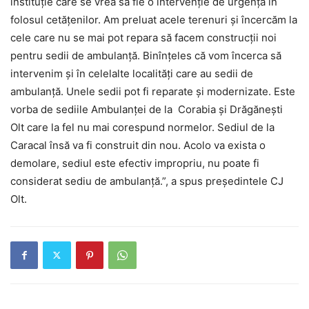
instituţie care se vrea să fie o intervenţie de urgenţă în
folosul cetăţenilor. Am preluat acele terenuri şi încercăm la
cele care nu se mai pot repara să facem construcţii noi
pentru sedii de ambulanţă. Binînţeles că vom încerca să
intervenim şi în celelalte localităţi care au sedii de
ambulanţă. Unele sedii pot fi reparate şi modernizate. Este
vorba de sediile Ambulanţei de la Corabia şi Drăgăneşti
Olt care la fel nu mai corespund normelor. Sediul de la
Caracal însă va fi construit din nou. Acolo va exista o
demolare, sediul este efectiv impropriu, nu poate fi
considerat sediu de ambulanţă.”, a spus preşedintele CJ
Olt.