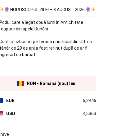
HOROSCOPUL ZILEI – 8 AUGUST 2026
Podul care a legat două lumi în Antichitate
reapare din apele Dunării
Conflict izbucnit pe terasa unui local din Olt: un
tânăr de 29 de ani a fost reținut după ce ar fi
agresat un bărbat
RON - Română (nou) leu
EUR
5,2446
USD
4,5363
rhive