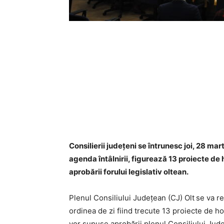
Consilierii judeţeni se întrunesc joi, 28 mart
agenda întâlnirii, figurează 13 proiecte de
aprobării forului legislativ oltean.
Plenul Consiliului Județean (CJ) Olt
se va re
ordinea de zi fiind trecute 13 proiecte de ho
vor supuse aprobării plenul Consiliului Jud