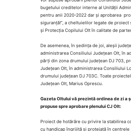
bugetului creditelor interne al Unității Admin
pentru anii 2020-2022 dar și aprobarea pro
siguranță!”, a cheltuielilor legate de proiect
și Protecția Copilului Olt în calitate de parte
De asemenea, în ședința de joi, aleșii județe
administrarea Consiliului Județean Olt, în a
părți din zona drumului județean DJ 703, pr
Județean Olt, în administrarea Consiliului L
drumului județean DJ 703C. Toate proiectele
Județean Olt, Marius Oprescu.
Gazeta Oltului vă prezintă ordinea de zi a ş
propuse spre aprobare plenului CJ Olt:
Proiect de hotărâre cu privire la stabilirea
cu handicap îngrijită și protejată în centrel