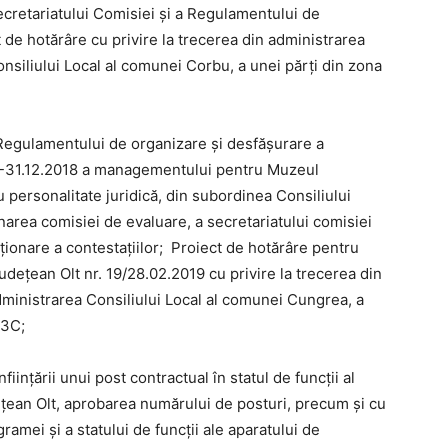
ecretariatului Comisiei şi a Regulamentului de
 de hotărâre cu privire la trecerea din administrarea
onsiliului Local al comunei Corbu, a unei părți din zona
 Regulamentului de organizare și desfășurare a
18-31.12.2018 a managementului pentru Muzeul
cu personalitate juridică, din subordinea Consiliului
area comisiei de evaluare, a secretariatului comisiei
ionare a contestațiilor; Proiect de hotărâre pentru
udețean Olt nr. 19/28.02.2019 cu privire la trecerea din
dministrarea Consiliului Local al comunei Cungrea, a
03C;
iințării unui post contractual în statul de funcții al
dețean Olt, aprobarea numărului de posturi, precum și cu
ramei și a statului de funcții ale aparatului de