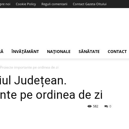
pre noi
Cookie Policy
Reguli comentarii
Contact Gazeta Oltului
RĂ
ÎNVĂȚĂMÂNT
NAȚIONALE
SĂNĂTATE
CONTACT
. Proiecte importante pe ordinea de zi
iul Județean.
nte pe ordinea de zi
582
0