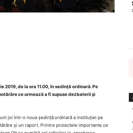
ie 2019, de la ora 11.00, în sedință ordinară. Pe
 hotărâre ce urmează a fi supuse dezbaterii și
uni joi într-o noua şedinţă
ordinară a instituției pe
tărâre și un raport. Printre proiectele importante ce
eţean Olt se numără cel referitor la aprobarea