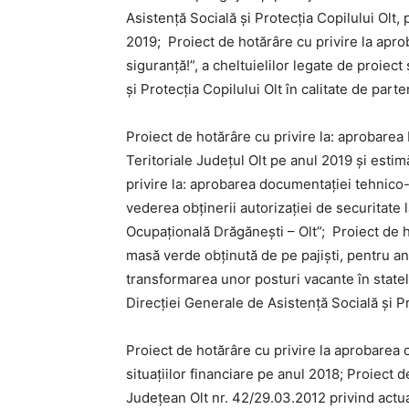
Asistență Socială şi Protecția Copilului Ol
2019; Proiect de hotărâre cu privire la apr
siguranță!”, a cheltuielilor legate de proiect
și Protecția Copilului Olt în calitate de parte
Proiect de hotărâre cu privire la: aprobarea 
Teritoriale Județul Olt pe anul 2019 și esti
privire la: aprobarea documentației tehnico-
vederea obținerii autorizației de securitate 
Ocupațională Drăgănești – Olt”; Proiect de ho
masă verde obținută de pe pajiști, pentru an
transformarea unor posturi vacante în statele
Direcției Generale de Asistență Socială și Pr
Proiect de hotărâre cu privire la aprobarea c
situațiilor financiare pe anul 2018; Proiect 
Județean Olt nr. 42/29.03.2012 privind ac