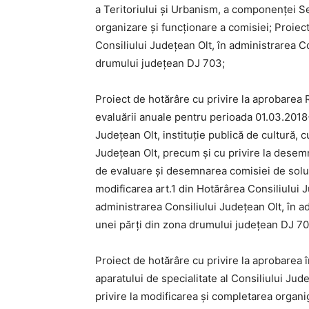
a Teritoriului şi Urbanism, a componenței S
organizare şi funcționare a comisiei; Proiect
Consiliului Județean Olt, în administrarea C
drumului județean DJ 703;
Proiect de hotărâre cu privire la aprobarea
evaluării anuale pentru perioada 01.03.20
Județean Olt, instituție publică de cultură, 
Județean Olt, precum și cu privire la desemn
de evaluare și desemnarea comisiei de soluț
modificarea art.1 din Hotărârea Consiliului J
administrarea Consiliului Județean Olt, în a
unei părți din zona drumului județean DJ 7
Proiect de hotărâre cu privire la aprobarea înf
aparatului de specialitate al Consiliului Ju
privire la modificarea și completarea organig