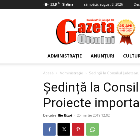
C
33.9
sâmbătă, august 8, 2026
Des
Slatina
Gazeta
Oltului
ADMINISTRAȚIE
ANUNȚURI
CULTU
Acasă
Administrație
Ședință la Consiliul Județean
Ședință la Consil
Proiecte importa
De către
Ilie Bîzoi
-
25 martie 2019 12:02