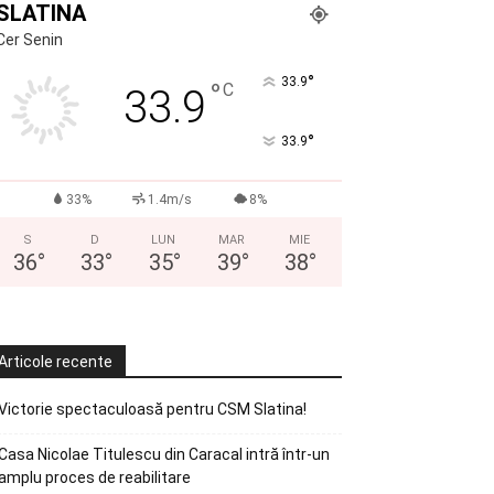
SLATINA
Cer Senin
°
33.9
°
C
33.9
°
33.9
33%
1.4m/s
8%
S
D
LUN
MAR
MIE
36
°
33
°
35
°
39
°
38
°
Articole recente
Victorie spectaculoasă pentru CSM Slatina!
Casa Nicolae Titulescu din Caracal intră într-un
amplu proces de reabilitare