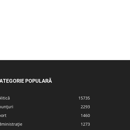
ATEGORIE POPULARĂ
litică
15735
nunțuri
2293
port
1460
ministrație
1273