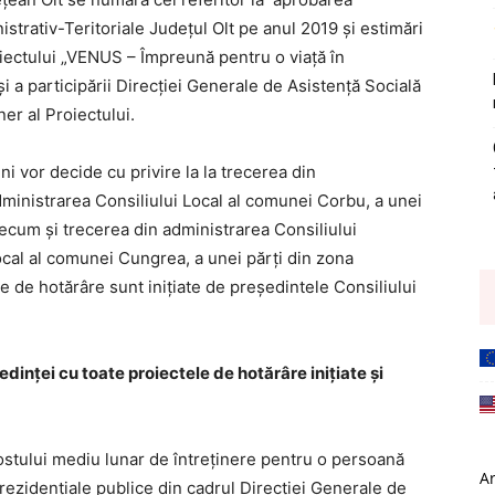
istrativ-Teritoriale Județul Olt pe anul 2019 și estimări
iectului „VENUS – Împreună pentru o viață în
 și a participării Direcției Generale de Asistență Socială
ner al Proiectului.
ni vor decide cu privire la la trecerea din
dministrarea Consiliului Local al comunei Corbu, a unei
ecum și trecerea din administrarea Consiliului
ocal al comunei Cungrea, a unei părți din zona
 de hotărâre sunt inițiate de președintele Consiliului
edinţei cu toate proiectele de hotărâre iniţiate şi
 costului mediu lunar de întreținere pentru o persoană
A
e rezidențiale publice din cadrul Direcției Generale de