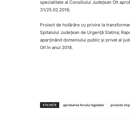
specialitate al Consiliului Județean Olt apro
31/25.02.2016;
Proiect de hotărâre cu privire la transformar
Spitalului Județean de Urgență Slatina; Rapo
aparținând domeniului public și privat al jud
Olt în anul 2018.
ETICHETE
aprobarea forului legislativ
proiecte imp