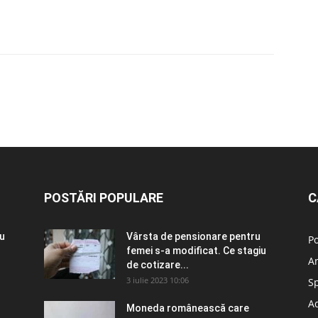
POSTĂRI POPULARE
C
ru
Vârsta de pensionare pentru
Po
femei s-a modificat. Ce stagiu
A
de cotizare...
3 iulie 2023 10:06
S
Ad
Moneda românească care