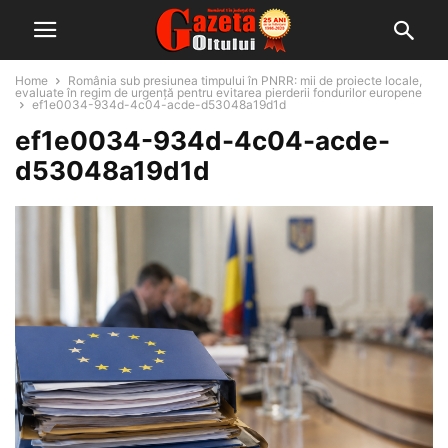
Home
România sub presiunea timpului în PNRR: mii de proiecte locale,
evaluate în regim de urgență pentru evitarea pierderii fondurilor europene
ef1e0034-934d-4c04-acde-d53048a19d1d
ef1e0034-934d-4c04-acde-
d53048a19d1d