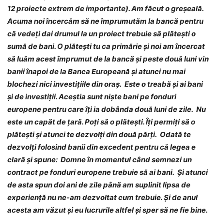
12 proiecte extrem de importante). Am făcut o greșeală.
Acuma noi încercăm să ne împrumutăm la bancă pentru
că vedeți dai drumul la un proiect trebuie să plătești o
sumă de bani. O plătești tu ca primărie și noi am încercat
să luăm acest împrumut de la bancă și peste două luni vin
banii înapoi de la Banca Europeană și atunci nu mai
blochezi nici investițiile din oraș. Este o treabă și ai bani
și de investiții. Aceștia sunt niște bani pe fonduri
europene pentru care îți ia dobânda două luni de zile. Nu
este un capăt de țară. Poți să o plătești. Îți permiți să o
plătești și atunci te dezvolți din două părți. Odată te
dezvolți folosind banii din excedent pentru că legea e
clară și spune: Domne în momentul când semnezi un
contract pe fonduri europene trebuie să ai bani. Și atunci
de asta spun doi ani de zile până am suplinit lipsa de
experiență nu ne-am dezvoltat cum trebuie. Și de anul
acesta am văzut și eu lucrurile altfel și sper să ne fie bine.