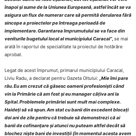
înapoi și sume de la Uniunea Europeană, astfel încât se va
asigura un flux de numerar care să permită derularea fără
sincope a proiectelor pe întreaga perioadă de
implementare. Garantarea împrumutului se va face din
veniturile bugetului local al municipiului Caracal
”
,
se mai
arată în raportul de specialitate la proiectul de hotărâre
aprobat.
Legat de acest împrumut, primarul municipiului Caracal,
Liviu Radu, a declarat pentru Gazeta Oltului:
„
Mie îmi pare
rău. Eu am crezut că găsesc oameni profesioniști când
vin la Primărie că am fost și eu manager câțiva ani la
Spital. Problemele primăriei sunt mult mai complexe.
Haideți să vă spun. Am stat cu banii din excedent blocați
doi ani de zile pentru că trebuie să demonstrezi că ai
banii de cofinanțare și atunci nu puteam altfel decât să
blochez niște bani de investiții (în momentul acesta avem