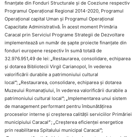
finanțate din Fonduri Structurale și de Coeziune respectiv
Programul Operațional Regional 2014-2020, Programul
Operațional capital Uman și Programul Operațional
Capacitate Administrativă. În acest moment Primăria
Caracal prin Serviciul Programe Strategii de Dezvoltare
implementează un număr de șapte proiecte finanțate din
fonduri europene respectiv în sumă totală de
32.976.951,49 de lei:
„
Restaurarea, consolidare, echiparea
și dotarea Bibliotecii Virgil Carianopol, în vederea
valorificării durabile a patrimoniului cultural
local
”
;
„
Restaurarea, consolidare, echiparea și dotarea
Muzeului Romanațiului, în vederea valorificării durabile a
patrimoniului cultural local
”
;
„
Implementarea unui sistem
de management performant pentru îmbunătățirea
proceselor interne și creșterea calității serviciilor Primăriei
municipiului Caracal
”
;
„
Creșterea eficienței energetice
prin reabilitarea Spitalului municipal Caracal
”
;