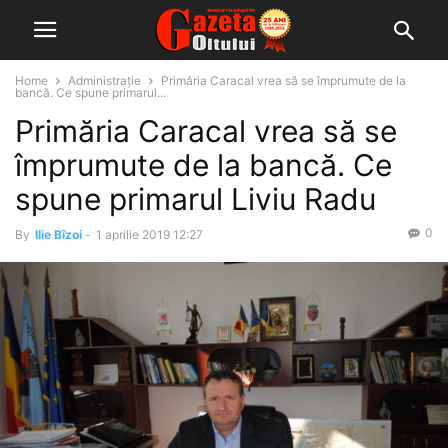
Home
Administrație
Primăria Caracal vrea să se împrumute de la
bancă. Ce spune primarul...
Primăria Caracal vrea să se
împrumute de la bancă. Ce
spune primarul Liviu Radu
0
By
Ilie Bîzoi
-
1 aprilie 2019 12:27