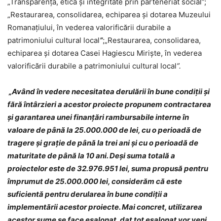
„Transparență, etică și integritate prin parteneriat social”;
„Restaurarea, consolidarea, echiparea și dotarea Muzeului
Romanațiului, în vederea valorificării durabile a
patrimoniului cultural local
”
;„Restaurarea, consolidarea,
echiparea și dotarea Casei Hagiescu Miriște, în vederea
valorificării durabile a patrimoniului cultural local
”
.
„
Având în vedere necesitatea derulării în bune condiții și
fără întârzieri a acestor proiecte propunem contractarea
și garantarea unei finanțări rambursabile interne în
valoare de până la 25.000.000 de lei, cu o perioadă de
tragere și grație de până la trei ani și cu o perioadă de
maturitate de până la 10 ani. Deși suma totală a
proiectelor este de 32.976.951 lei, suma propusă pentru
împrumut de 25.000.000 lei, considerăm că este
suficientă pentru derularea în bune condiții a
implementării acestor proiecte. Mai concret, utilizarea
acestor sume se face eșalonat, dat tot eșalonat vor veni