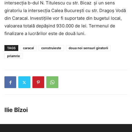
intersecția b-dul N. Titulescu cu str. Bicaz și un sens
giratoriu la intersecția Calea București cu str. Dragoș Vodă
din Caracal. Investițiile vor fi suportate din bugetul local,
valoarea totală depășind 930.000 de lei. Termenul de
finalizare a lucrărilor este de două luni.
TAGS
caracal
construieste
doua noi sensuri giratorii
priamrie
Ilie Bîzoi