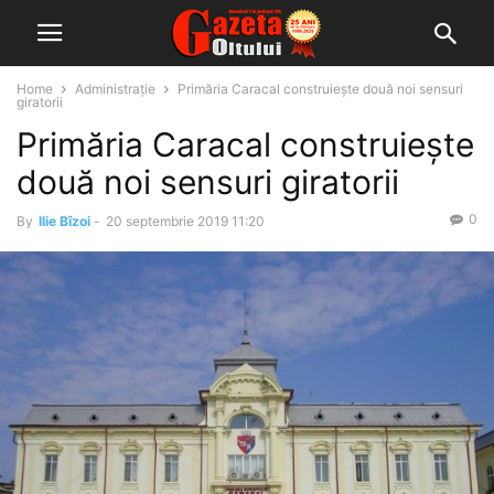
Home
Administrație
Primăria Caracal construiește două noi sensuri
giratorii
Primăria Caracal construiește
două noi sensuri giratorii
0
By
Ilie Bîzoi
-
20 septembrie 2019 11:20