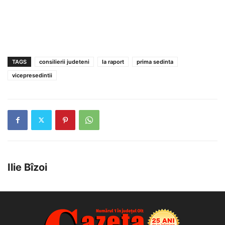
TAGS
consilierii judeteni
la raport
prima sedinta
vicepresedintii
Ilie Bîzoi