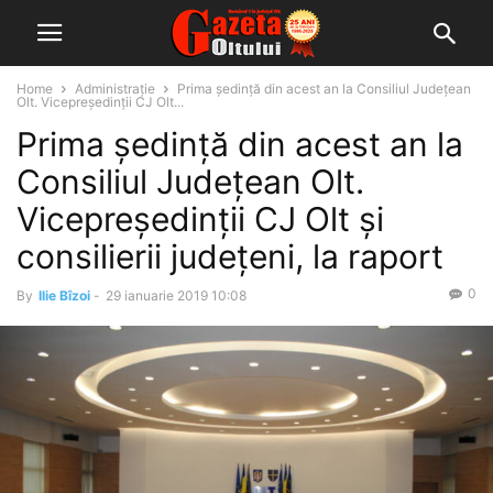
Home
Administrație
Prima ședință din acest an la Consiliul Județean
Olt. Vicepreședinții CJ Olt...
Prima ședință din acest an la
Consiliul Județean Olt.
Vicepreședinții CJ Olt și
consilierii județeni, la raport
0
By
Ilie Bîzoi
-
29 ianuarie 2019 10:08