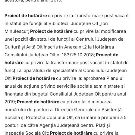
Proiect de hotărâre
cu privire la: transformare post vacant
în statul de funcții al Bibliotecii Județene Olt „Ion
Minulescu”;
Proiect de hotărâre
cu privire la: modificarea
unei poziții din statul de funcții al Centrului Județean de
Cultură și Artă Olt înscris în Anexa nr.2 la Hotărârea
Consiliului Județean Olt nr.183/25.10.2018;
Proiect de
hotărâre
cu privire la transformare post vacant în statul de
funcții al aparatului de specialitate al Consiliului Județean
Olt;
Proiect de hotărâre
cu privire la: aprobarea Planului
anual de acțiune privind serviciile sociale administrate și
finanțate din bugetul Consiliului Județean Olt pentru anul
2019;
Proiect de hotărâre
cu privire la: diminuarea
numărului de posturi al Direcției Generale de Asistență
Socială și Protecția Copilului Olt, ca urmare a preluării a 5
posturi de către Agenția Județeană pentru Plăți și
Inspecție Socială Olt;
Proiect de hotărâre
cu privire la: