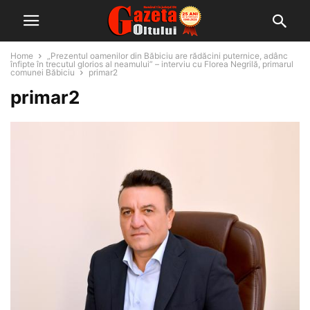
Home
„Prezentul oamenilor din Băbiciu are rădăcini puternice, adânc
înfipte în trecutul glorios al neamului” – interviu cu Florea Negrilă, primarul
comunei Băbiciu
primar2
primar2