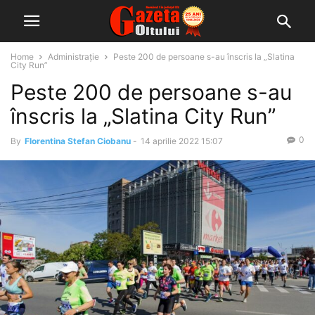
Home
Administrație
Peste 200 de persoane s-au înscris la „Slatina
City Run”
Peste 200 de persoane s-au
înscris la „Slatina City Run”
0
By
Florentina Stefan Ciobanu
-
14 aprilie 2022 15:07