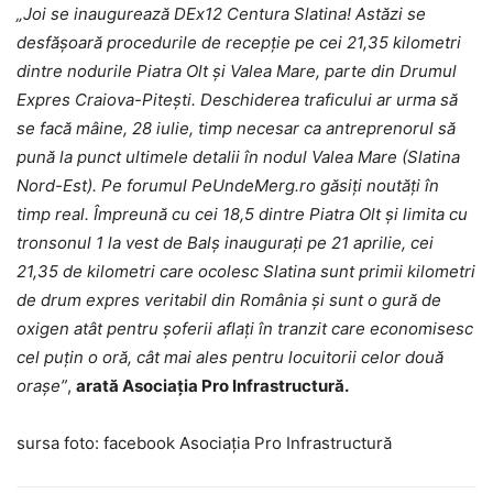
„Joi se inaugurează DEx12 Centura Slatina! Astăzi se
desfășoară procedurile de recepție pe cei 21,35 kilometri
dintre nodurile Piatra Olt și Valea Mare, parte din Drumul
Expres Craiova-Pitești. Deschiderea traficului ar urma să
se facă mâine, 28 iulie, timp necesar ca antreprenorul să
pună la punct ultimele detalii în nodul Valea Mare (Slatina
Nord-Est). Pe forumul PeUndeMerg.ro găsiți noutăți în
timp real. Împreună cu cei 18,5 dintre Piatra Olt și limita cu
tronsonul 1 la vest de Balș inaugurați pe 21 aprilie, cei
21,35 de kilometri care ocolesc Slatina sunt primii kilometri
de drum expres veritabil din România și sunt o gură de
oxigen atât pentru șoferii aflați în tranzit care economisesc
cel puțin o oră, cât mai ales pentru locuitorii celor două
orașe”
,
arată Asociația Pro Infrastructură.
sursa foto: facebook Asociația Pro Infrastructură