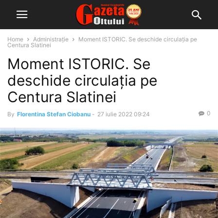
Home
Administrație
Moment ISTORIC. Se deschide circulația pe
Centura Slatinei
Moment ISTORIC. Se
deschide circulația pe
Centura Slatinei
0
By
Florentina Stefan Ciobanu
-
27 iulie 2022 09:24