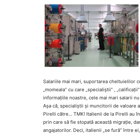
Salariile mai mari, suportarea cheltuielilor c
„momeala” cu care „specialiștii” , „calificații
informațiile noastre, cele mai mari salarii n
Așa că, specialiștii și muncitorii de valoare
Pirelli către… TMK! Italienii de la Pirelli au 
prin care să fie stopată această migrație, dar
angajatorilor. Deci, italienii „se fură” între 