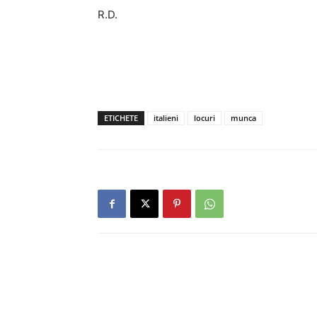
R.D.
ETICHETE
italieni
locuri
munca