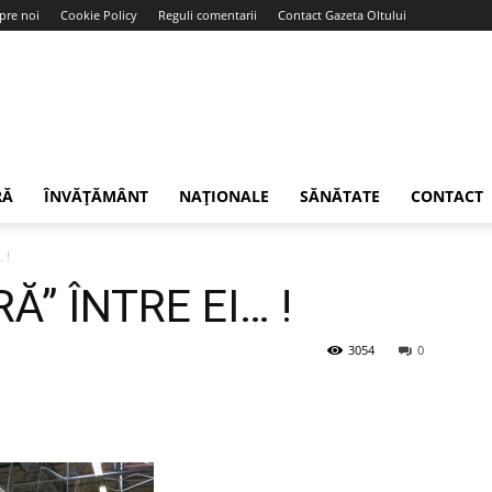
pre noi
Cookie Policy
Reguli comentarii
Contact Gazeta Oltului
RĂ
ÎNVĂȚĂMÂNT
NAȚIONALE
SĂNĂTATE
CONTACT
 !
RĂ” ÎNTRE EI… !
3054
0