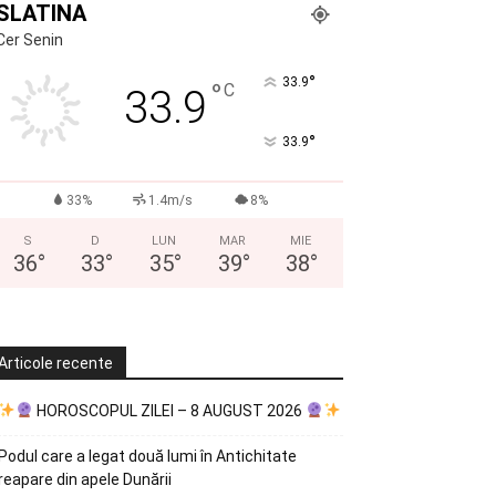
SLATINA
Cer Senin
°
33.9
°
C
33.9
°
33.9
33%
1.4m/s
8%
S
D
LUN
MAR
MIE
36
°
33
°
35
°
39
°
38
°
Articole recente
HOROSCOPUL ZILEI – 8 AUGUST 2026
Podul care a legat două lumi în Antichitate
reapare din apele Dunării