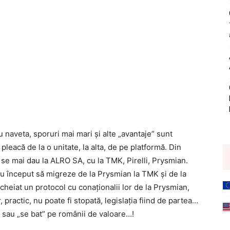
u naveta, sporuri mai mari și alte „avantaje” sunt
” pleacă de la o unitate, la alta, de pe platformă. Din
u se mai dau la ALRO SA, cu la TMK, Pirelli, Prysmian.
 au început să migreze de la Prysmian la TMK și de la
încheiat un protocol cu conaționalii lor de la Prysmian,
, practic, nu poate fi stopată, legislația fiind de partea…
ei, sau „se bat” pe românii de valoare…!