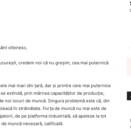
mânt oltenesc,
București, credem noi că nu greșim, cea mai puternică
ele mai mari din țară, dar și printre cele mai puternice
e extindă, prin mărirea capacităților de producție,
 de noi locuri de muncă. Singura problemă este că, din
re pleacă în străinătate. Forța de muncă nu mai este de
atorii, de pe platforma industrială, să apeleze la tot
rța de muncă necesară, calificată.