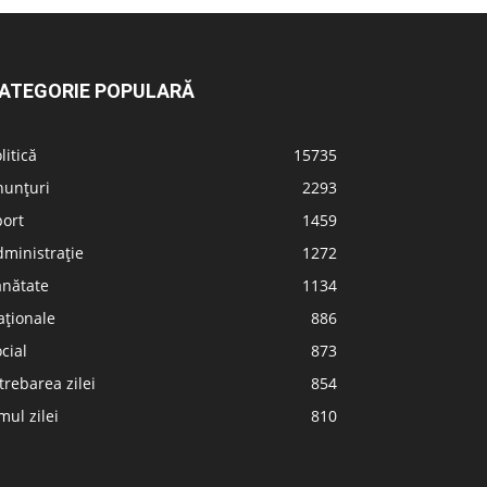
ATEGORIE POPULARĂ
litică
15735
nunțuri
2293
port
1459
ministrație
1272
ănătate
1134
aționale
886
cial
873
trebarea zilei
854
ul zilei
810