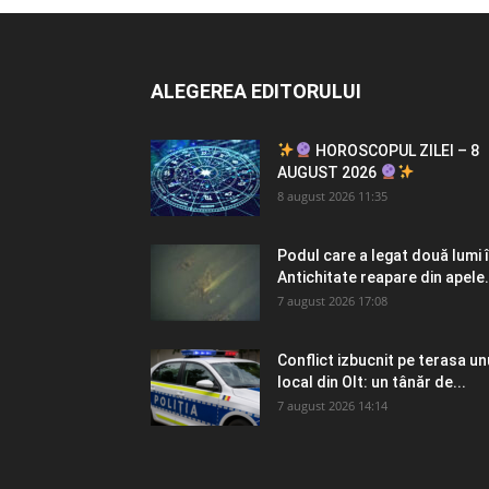
ALEGEREA EDITORULUI
HOROSCOPUL ZILEI – 8
AUGUST 2026
8 august 2026 11:35
Podul care a legat două lumi 
Antichitate reapare din apele.
7 august 2026 17:08
Conflict izbucnit pe terasa un
local din Olt: un tânăr de...
7 august 2026 14:14