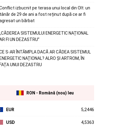
Conflict izbucnit pe terasa unui local din Olt: un
tânăr de 29 de ani a fost reținut după ce ar fi
agresat un bărbat
„CĂDEREA SISTEMULUI ENERGETIC NAȚIONAL
AR FI UN DEZASTRU”
CE S-AR ÎNTÂMPLA DACĂ AR CĂDEA SISTEMUL
ENERGETIC NAȚIONAL? ALRO ȘI ARTROM, ÎN
FAȚA UNUI DEZASTRU
RON - Română (nou) leu
EUR
5,2446
USD
4,5363