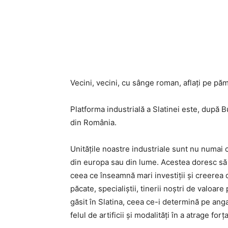
Vecini, vecini, cu sânge roman, aflați pe pă
Platforma industrială a Slatinei este, după 
din România.
Unitățile noastre industriale sunt nu numai c
din europa sau din lume. Acestea doresc să s
ceea ce înseamnă mari investiții și creerea
păcate, specialiștii, tinerii noștri de valoa
găsit în Slatina, ceea ce-i determină pe angaj
felul de artificii și modalități în a atrage fo