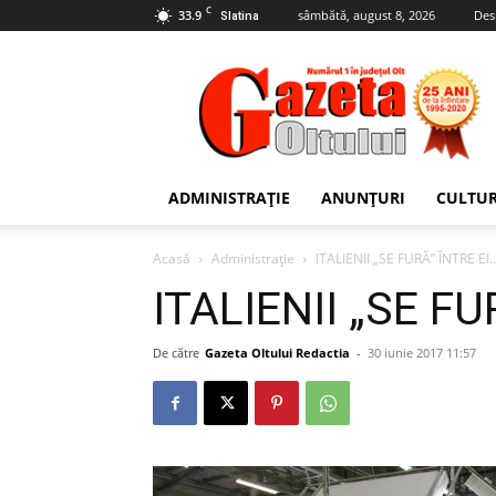
C
33.9
sâmbătă, august 8, 2026
Des
Slatina
Gazeta
Oltului
ADMINISTRAȚIE
ANUNȚURI
CULTU
Acasă
Administrație
ITALIENII „SE FURĂ” ÎNTRE EI…
ITALIENII „SE FU
De către
Gazeta Oltului Redactia
-
30 iunie 2017 11:57