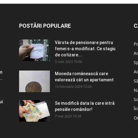
POSTĂRI POPULARE
C
Vârsta de pensionare pentru
Po
femei s-a modificat. Ce stagiu
A
de cotizare...
3 iulie 2023 10:06
S
Ad
în
Moneda românească care
..
valorează cât un apartament
S
13 februarie 2024 12:26
N
So
ui
Se modifică data la care intră
În
pensiile românilor!
7 mai 2023 10:18
Om