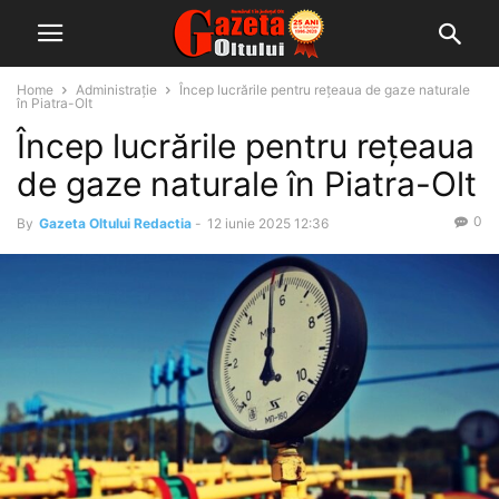
Home
Administrație
Încep lucrările pentru rețeaua de gaze naturale
în Piatra-Olt
Încep lucrările pentru rețeaua
de gaze naturale în Piatra-Olt
0
By
Gazeta Oltului Redactia
-
12 iunie 2025 12:36