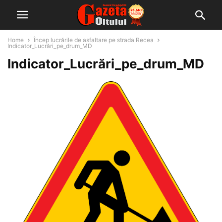
Home
Încep lucrările de asfaltare pe strada Recea
Indicator_Lucrări_pe_drum_MD
Indicator_Lucrări_pe_drum_MD