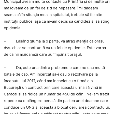
Municipal aveam multe contacte cu Primăria şi de multe ori
mă loveam de un fel de zid de nepăsare. Îmi dădeam
seama că în situaţia mea, a spitalului, trebuie să fie alte
instituţii publice, aşa că m-am decis să candidez şi să sting
epidemia.
–
Lăsând gluma la o parte, vă atrag atenţia că oraşul
dvs. chiar se confruntă cu un fel de epidemie. Este vorba
de câinii maidanezi care au împânzit oraşul.
–
Da, este una dintre problemele care ne dau multă
bătaie de cap. Am încercat să-i dau o rezolvare pe la
începutul lui 2017, când am încheiat cu o firmă din
Bucureşti un contract prin care aceasta urma să vină în
Caracal şi să ridice un număr de 450 de câini. Ne-am trezit
repede cu o plângere penală din partea unei doamne care
conduce un ONG şi aceasta a blocat derularea contractului.
Iar ca să facem noi un adăpost pentru câini, este ceva care