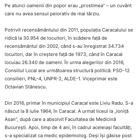
Pe atunci oamenii din popor erau „prostimea” – un cuvânt
care nu avea sensul peiorativ de mai târziu.
Potrivit recensământului din 2011, populaţia Caracalului se
ridică la 30.954 de locuitori, în scădere faţă de
recensământul din 2002, când s-au înregistrat 34.734
locuitori, dar în creştere faţă de 1973, când în Caracal
locuiau 26.340 de oameni. În urma alegerilor din 2016,
Consiliul Local are următoarea structură politică: PSD-12
consilieri, PNL-4, UNPR-2, ALDE-1. Viceprimar este
Octavian Stănescu.
Din 2016, primar în municipiul Caracal este Liviu Radu. S-a
născut la 8 iulie 1964, în Caracal. A urmat liceul la „Ioniţă
Asan”, după care a absolvit Facultatea de Medicină
Bucureşti. Apoi, timp de 4 ani, în cadrul aceleiaşi facultăţi,
s-a specializat ca medic epidemiolog. Deşi îşi găsise post