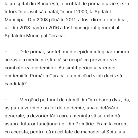
la un spital din Bucureşti, a profitat de prima ocazie şi s-a
întors în oraşul său natal, în anul 2000, la Spitalul
Municipal. Din 2008 până în 2011, a fost director medical,
iar din 2013 până în 2016 a fost managerul general al
Spitalului Municipal Caracal.
–
D-le primar, sunteţi medic epidemiolog, iar ramura
aceasta a medicinii ştiu că se ocupă cu prevenirea şi
combaterea epidemiilor. Aţi simţit pericolul vreunei
epidemii în Primăria Caracal atunci când v-aţi decis să
candidaţi?
–
Mergând pe tonul de glumă din întrebarea dvs., da,
aş putea vorbi de un fel de epidemie, una a delăsării
generale, a dezorientării care ameninţa să se extindă
asupra tuturor funcţionarilor din Primărie. Eram la curent
cu aceasta, pentru că în calitate de manager al Spitalului