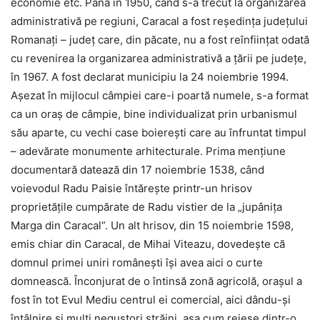
economie etc. Până în 1950, când s-a trecut la organizarea
administrativă pe regiuni, Caracal a fost reşedinţa judeţului
Romanaţi – judeţ care, din păcate, nu a fost reînfiinţat odată
cu revenirea la organizarea administrativă a ţării pe judeţe,
în 1967. A fost declarat municipiu la 24 noiembrie 1994.
Aşezat în mijlocul câmpiei care-i poartă numele, s-a format
ca un oraş de câmpie, bine individualizat prin urbanismul
său aparte, cu vechi case boiereşti care au înfruntat timpul
– adevărate monumente arhitecturale. Prima menţiune
documentară datează din 17 noiembrie 1538, când
voievodul Radu Paisie întăreşte printr-un hrisov
proprietăţile cumpărate de Radu vistier de la „jupâniţa
Marga din Caracal”. Un alt hrisov, din 15 noiembrie 1598,
emis chiar din Caracal, de Mihai Viteazu, dovedeşte că
domnul primei uniri româneşti îşi avea aici o curte
domnească. Înconjurat de o întinsă zonă agricolă, oraşul a
fost în tot Evul Mediu centrul ei comercial, aici dându-şi
întâlnire şi mulţi negustori străini, aşa cum reiese dintr-o