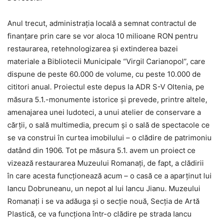
Anul trecut, administraţia locală a semnat contractul de
finanţare prin care se vor aloca 10 milioane RON pentru
restaurarea, retehnologizarea şi extinderea bazei
materiale a Bibliotecii Municipale “Virgil Carianopol”, care
dispune de peste 60.000 de volume, cu peste 10.000 de
cititori anual. Proiectul este depus la ADR S-V Oltenia, pe
măsura 5.1.-monumente istorice şi prevede, printre altele,
amenajarea unei ludoteci, a unui atelier de conservare a
cărţii, o sală multimedia, precum şi o sală de spectacole ce
se va construi în curtea imobilului – o clădire de patrimoniu
datând din 1906. Tot pe măsura 5.1. avem un proiect ce
vizează restaurarea Muzeului Romanaţi, de fapt, a clădirii
în care acesta funcţionează acum – o casă ce a aparţinut lui
Iancu Dobruneanu, un nepot al lui Iancu Jianu. Muzeului
Romanaţi i se va adăuga şi o secţie nouă, Secţia de Artă
Plastică, ce va funcţiona într-o clădire pe strada Iancu