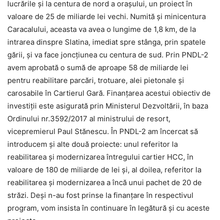
lucrările şi la centura de nord a oraşului, un proiect în
valoare de 25 de miliarde lei vechi. Numită şi minicentura
Caracalului, aceasta va avea o lungime de 1,8 km, de la
intrarea dinspre Slatina, imediat spre stânga, prin spatele
gării, şi va face joncţiunea cu centura de sud. Prin PNDL-2
avem aprobată o sumă de aproape 58 de miliarde lei
pentru reabilitare parcări, trotuare, alei pietonale şi
carosabile în Cartierul Gară. Finanţarea acestui obiectiv de
investiţii este asigurată prin Ministerul Dezvoltării, în baza
Ordinului nr.3592/2017 al ministrului de resort,
vicepremierul Paul Stănescu. În PNDL-2 am încercat să
introducem şi alte două proiecte: unul referitor la
reabilitarea şi modernizarea întregului cartier HCC, în
valoare de 180 de miliarde de lei şi, al doilea, referitor la
reabilitarea şi modernizarea a încă unui pachet de 20 de
străzi. Deşi n-au fost prinse la finanţare în respectivul
program, vom insista în continuare în legătură şi cu aceste