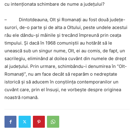
cu intenţionata schimbare de nume a judeţului?
– Dintotdeauna, Olt şi Romanaţi au fost două judeţe-
surori, de-o parte şi de alta a Oltului, peste undele acestui
râu ele dându-şi mâinile şi trecând împreună prin ceaţa
timpului. Şi dacă în 1968 comuniştii au hotărât să le
unească sub un singur nume, Olt, ei au comis, de fapt, un
sacrilegiu, eliminând al doilea cuvânt din numele de drept
al judeţului. Prin urmare, schimbându-i denumirea în “Olt-
Romanaţi”, nu am face decât să reparăm o nedreptate
istorică şi să aducem în conştiinţa contemporanilor un
cuvânt care, prin el însuşi, ne vorbeşte despre originea
noastră romană.