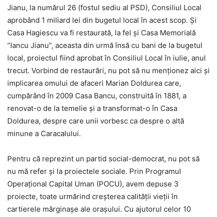
Jianu, la numărul 26 (fostul sediu al PSD), Consiliul Local
aprobând 1 miliard lei din bugetul local în acest scop. Şi
Casa Hagiescu va fi restaurată, la fel şi Casa Memorială
“Iancu Jianu”, aceasta din urmă însă cu bani de la bugetul
local, proiectul fiind aprobat în Consiliul Local în iulie, anul
trecut. Vorbind de restaurări, nu pot să nu menţionez aici şi
implicarea omului de afaceri Marian Doldurea care,
cumpărând în 2009 Casa Bancu, construită în 1881, a
renovat-o de la temelie şi a transformat-o în Casa
Doldurea, despre care unii vorbesc ca despre o altă
minune a Caracalului.
Pentru că reprezint un partid social-democrat, nu pot să
nu mă refer şi la proiectele sociale. Prin Programul
Operaţional Capital Uman (POCU), avem depuse 3
proiecte, toate urmărind creşterea calităţii vieţii în
cartierele mărginaşe ale oraşului. Cu ajutorul celor 10