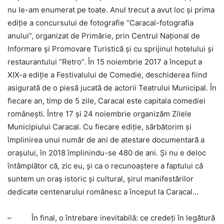
nu le-am enumerat pe toate. Anul trecut a avut loc şi prima
ediţie a concursului de fotografie “Caracal-fotografia
anului”, organizat de Primărie, prin Centrul Naţional de
Informare şi Promovare Turistică şi cu sprijinul hotelului şi
restaurantului “Retro”. În 15 noiembrie 2017 a început a
XIX-a ediţie a Festivalului de Comedie, deschiderea fiind
asigurată de o piesă jucată de actorii Teatrului Municipal. În
fiecare an, timp de 5 zile, Caracal este capitala comediei
româneşti. Între 17 şi 24 noiembrie organizăm Zilele
Municipiului Caracal. Cu fiecare ediţie, sărbătorim şi
împlinirea unui număr de ani de atestare documentară a
oraşului, în 2018 împlinindu-se 480 de ani. Şi nu e deloc
întâmplător că, zic eu, şi ca o recunoaştere a faptului că
suntem un oraş istoric şi cultural, şirul manifestărilor
dedicate centenarului românesc a început la Caracal…
– În final, o întrebare inevitabilă: ce credeţi în legătură