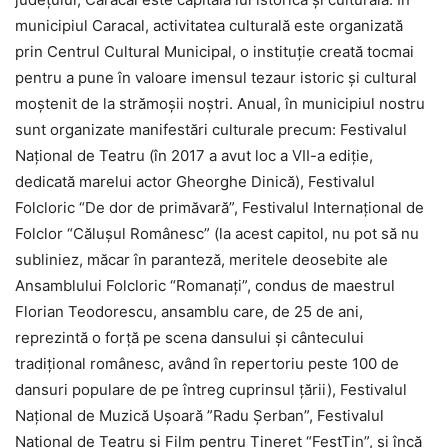
municipiul Caracal, activitatea culturală este organizată
prin Centrul Cultural Municipal, o instituţie creată tocmai
pentru a pune în valoare imensul tezaur istoric şi cultural
moştenit de la strămoşii noştri. Anual, în municipiul nostru
sunt organizate manifestări culturale precum: Festivalul
Naţional de Teatru (în 2017 a avut loc a VII-a ediţie,
dedicată marelui actor Gheorghe Dinică), Festivalul
Folcloric “De dor de primăvară”, Festivalul Internaţional de
Folclor “Căluşul Românesc” (la acest capitol, nu pot să nu
subliniez, măcar în paranteză, meritele deosebite ale
Ansamblului Folcloric “Romanaţi”, condus de maestrul
Florian Teodorescu, ansamblu care, de 25 de ani,
reprezintă o forţă pe scena dansului şi cântecului
tradiţional românesc, având în repertoriu peste 100 de
dansuri populare de pe întreg cuprinsul ţării), Festivalul
Naţional de Muzică Uşoară ”Radu Şerban”, Festivalul
Naţional de Teatru şi Film pentru Tineret “FestTin”, şi încă