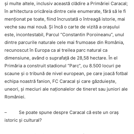
şi multe altele, inclusiv această clădire a Primăriei Caracal;
în arhitectura oricăreia dintre cele enumerate, fără să le fi
menţionat pe toate, fiind încrustată o întreagă istorie, mai
veche sau mai nouă. Şi încă o carte de vizită a oraşului
este, incontestabil, Parcul “Constantin Poroineanu”, unul
dintre parcurile naturale cele mai frumoase din România,
recunoscut în Europa ca al treilea parc natural ca
dimensiune, având o suprafaţă de 28,58 hectare. În el
Primăria a construit stadionul “Parc”, cu 8.500 locuri pe
scaune şi o tribună de nivel european, pe care joacă fotbal
echipa noastră fanion, FC Caracal şi care găzduieşte,
uneori, şi meciuri ale naţionalelor de tineret sau juniori ale
României.
– Se poate spune despre Caracal că este un oraş
istoric şi cultural?