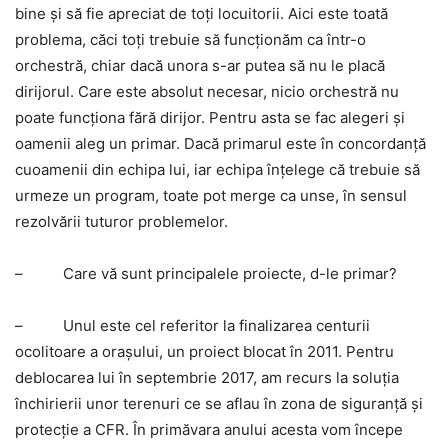
bine şi să fie apreciat de toţi locuitorii. Aici este toată
problema, căci toţi trebuie să funcţionăm ca într-o
orchestră, chiar dacă unora s-ar putea să nu le placă
dirijorul. Care este absolut necesar, nicio orchestră nu
poate funcţiona fără dirijor. Pentru asta se fac alegeri şi
oamenii aleg un primar. Dacă primarul este în concordanță
cuoamenii din echipa lui, iar echipa înţelege că trebuie să
urmeze un program, toate pot merge ca unse, în sensul
rezolvării tuturor problemelor.
–
Care vă sunt principalele proiecte, d-le primar?
–
Unul este cel referitor la finalizarea centurii
ocolitoare a oraşului, un proiect blocat în 2011. Pentru
deblocarea lui în septembrie 2017, am recurs la soluţia
închirierii unor terenuri ce se aflau în zona de siguranţă şi
protecţie a CFR. În primăvara anului acesta vom începe