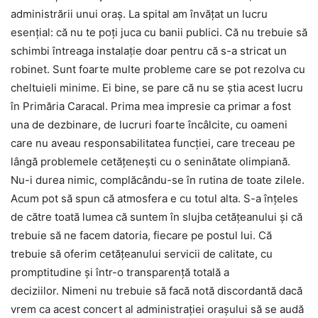
administrării unui oraş. La spital am învăţat un lucru
esenţial: că nu te poţi juca cu banii publici. Că nu trebuie să
schimbi întreaga instalaţie doar pentru că s-a stricat un
robinet. Sunt foarte multe probleme care se pot rezolva cu
cheltuieli minime. Ei bine, se pare că nu se ştia acest lucru
în Primăria Caracal. Prima mea impresie ca primar a fost
una de dezbinare, de lucruri foarte încâlcite, cu oameni
care nu aveau responsabilitatea funcţiei, care treceau pe
lângă problemele cetăţeneşti cu o seninătate olimpiană.
Nu-i durea nimic, complăcându-se în rutina de toate zilele.
Acum pot să spun că atmosfera e cu totul alta. S-a înţeles
de către toată lumea că suntem în slujba cetăţeanului şi că
trebuie să ne facem datoria, fiecare pe postul lui. Că
trebuie să oferim cetăţeanului servicii de calitate, cu
promptitudine şi într-o transparenţă totală a
deciziilor.
Nimeni nu trebuie să facă notă discordantă dacă
vrem ca acest concert al administraţiei oraşului să se audă