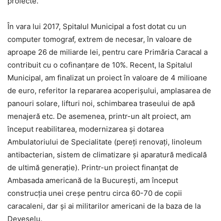
proiecte.
În vara lui 2017, Spitalul Municipal a fost dotat cu un
computer tomograf, extrem de necesar, în valoare de
aproape 26 de miliarde lei, pentru care Primăria Caracal a
contribuit cu o cofinanţare de 10%. Recent, la Spitalul
Municipal, am finalizat un proiect în valoare de 4 milioane
de euro, referitor la repararea acoperişului, amplasarea de
panouri solare, lifturi noi, schimbarea traseului de apă
menajeră etc. De asemenea, printr-un alt proiect, am
început reabilitarea, modernizarea şi dotarea
Ambulatoriului de Specialitate (pereţi renovaţi, linoleum
antibacterian, sistem de climatizare şi aparatură medicală
de ultimă generaţie). Printr-un proiect finanţat de
Ambasada americană de la Bucureşti, am început
construcţia unei creşe pentru circa 60-70 de copii
caracaleni, dar şi ai militarilor americani de la baza de la
Deveselu.