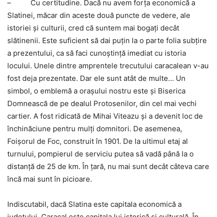
– Cu certitudine. Dacă nu avem forţa economică a
Slatinei, măcar din aceste două puncte de vedere, ale
istoriei şi culturii, cred că suntem mai bogaţi decât
slătinenii. Este suficient să dai puţin la o parte folia subţire
a prezentului, ca să faci cunoştinţă imediat cu istoria
locului. Unele dintre amprentele trecutului caracalean v-au
fost deja prezentate. Dar ele sunt atât de multe… Un
simbol, o emblemă a oraşului nostru este şi Biserica
Domnească de pe dealul Protosenilor, din cel mai vechi
cartier. A fost ridicată de Mihai Viteazu şi a devenit loc de
închinăciune pentru mulţi domnitori. De asemenea,
Foişorul de Foc, construit în 1901. De la ultimul etaj al
turnului, pompierul de serviciu putea să vadă până la o
distanţă de 25 de km. În ţară, nu mai sunt decât câteva care
încă mai sunt în picioare.
Indiscutabil, dacă Slatina este capitala economică a
judeţului, Caracal este capitala lui istorică şi culturală. În