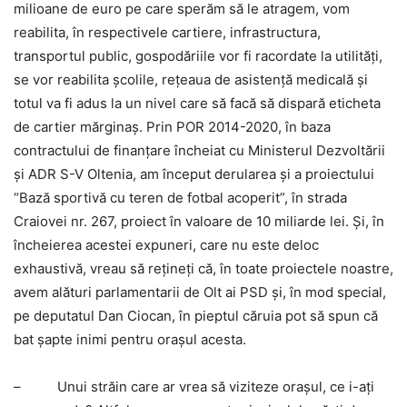
milioane de euro pe care sperăm să le atragem, vom
reabilita, în respectivele cartiere, infrastructura,
transportul public, gospodăriile vor fi racordate la utilităţi,
se vor reabilita şcolile, reţeaua de asistenţă medicală şi
totul va fi adus la un nivel care să facă să dispară eticheta
de cartier mărginaş. Prin POR 2014-2020, în baza
contractului de finanţare încheiat cu Ministerul Dezvoltării
şi ADR S-V Oltenia, am început derularea şi a proiectului
“Bază sportivă cu teren de fotbal acoperit”, în strada
Craiovei nr. 267, proiect în valoare de 10 miliarde lei. Şi, în
încheierea acestei expuneri, care nu este deloc
exhaustivă, vreau să reţineţi că, în toate proiectele noastre,
avem alături parlamentarii de Olt ai PSD şi, în mod special,
pe deputatul Dan Ciocan, în pieptul căruia pot să spun că
bat şapte inimi pentru oraşul acesta.
– Unui străin care ar vrea să viziteze oraşul, ce i-aţi