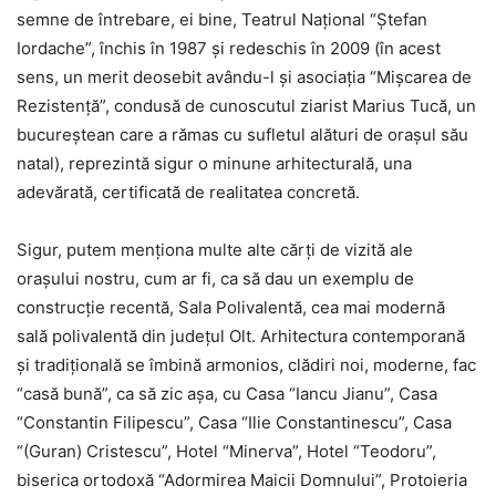
semne de întrebare, ei bine, Teatrul Naţional “Ştefan
Iordache”, închis în 1987 şi redeschis în 2009 (în acest
sens, un merit deosebit avându-l şi asociaţia “Mişcarea de
Rezistenţă”, condusă de cunoscutul ziarist Marius Tucă, un
bucureştean care a rămas cu sufletul alături de oraşul său
natal), reprezintă sigur o minune arhitecturală, una
adevărată, certificată de realitatea concretă.
Sigur, putem menţiona multe alte cărţi de vizită ale
oraşului nostru, cum ar fi, ca să dau un exemplu de
construcţie recentă, Sala Polivalentă, cea mai modernă
sală polivalentă din judeţul Olt. Arhitectura contemporană
şi tradiţională se îmbină armonios, clădiri noi, moderne, fac
“casă bună”, ca să zic aşa, cu Casa “Iancu Jianu”, Casa
“Constantin Filipescu”, Casa “Ilie Constantinescu”, Casa
“(Guran) Cristescu”, Hotel “Minerva”, Hotel “Teodoru”,
biserica ortodoxă “Adormirea Maicii Domnului”, Protoieria