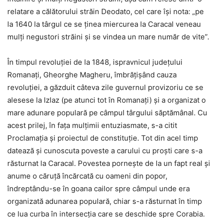
relatare a călătorului străin Deodato, cel care îşi nota: „pe
la 1640 la târgul ce se ţinea miercurea la Caracal veneau
mulţi negustori străini şi se vindea un mare număr de vite”.
În timpul revoluţiei de la 1848, ispravnicul judeţului
Romanaţi, Gheorghe Magheru, îmbrăţişând cauza
revoluţiei, a găzduit câteva zile guvernul provizoriu ce se
alesese la Izlaz (pe atunci tot în Romanaţi) şi a organizat o
mare adunare populară pe câmpul târgului săptămânal. Cu
acest prilej, în faţa mulţimii entuziasmate, s-a citit
Proclamaţia şi proiectul de constituţie. Tot din acel timp
datează şi cunoscuta poveste a carului cu proşti care s-a
răsturnat la Caracal. Povestea porneşte de la un fapt real şi
anume o căruţă încărcată cu oameni din popor,
îndreptându-se în goana cailor spre câmpul unde era
organizată adunarea populară, chiar s-a răsturnat în timp
ce lua curba în intersecţia care se deschide spre Corabia.