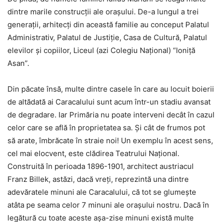
dintre marile construcţii ale oraşului. De-a lungul a trei
generaţii, arhitecţi din această familie au conceput Palatul
Administrativ, Palatul de Justiţie, Casa de Cultură, Palatul
elevilor şi copiilor, Liceul (azi Colegiu Naţional) “Ioniţă
Asan”.
Din păcate însă, multe dintre casele în care au locuit boierii
de altădată ai Caracalului sunt acum într-un stadiu avansat
de degradare. Iar Primăria nu poate interveni decât în cazul
celor care se află în proprietatea sa. Şi cât de frumos pot
să arate, îmbrăcate în straie noi! Un exemplu în acest sens,
cel mai elocvent, este clădirea Teatrului Naţional.
Construită în perioada 1896-1901, architect austriacul
Franz Billek, astăzi, dacă vreţi, reprezintă una dintre
adevăratele minuni ale Caracalului, că tot se glumeşte
atâta pe seama celor 7 minuni ale oraşului nostru. Dacă în
legătură cu toate aceste aşa-zise minuni există multe