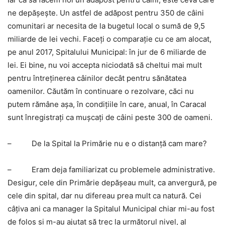
ne depăşeşte. Un astfel de adăpost pentru 350 de câini
comunitari ar necesita de la bugetul local o sumă de 9,5
miliarde de lei vechi. Faceţi o comparaţie cu ce am alocat,
pe anul 2017, Spitalului Municipal: în jur de 6 miliarde de
lei. Ei bine, nu voi accepta niciodată să cheltui mai mult
pentru întreţinerea câinilor decât pentru sănătatea
oamenilor. Căutăm în continuare o rezolvare, căci nu
putem rămâne aşa, în condiţiile în care, anual, în Caracal
sunt înregistraţi ca muşcaţi de câini peste 300 de oameni.
–
De la Spital la Primărie nu e o distanţă cam mare?
–
Eram deja familiarizat cu problemele administrative.
Desigur, cele din Primărie depăşeau mult, ca anvergură, pe
cele din spital, dar nu difereau prea mult ca natură. Cei
câţiva ani ca manager la Spitalul Municipal chiar mi-au fost
de folos şi m-au ajutat să trec la următorul nivel, al