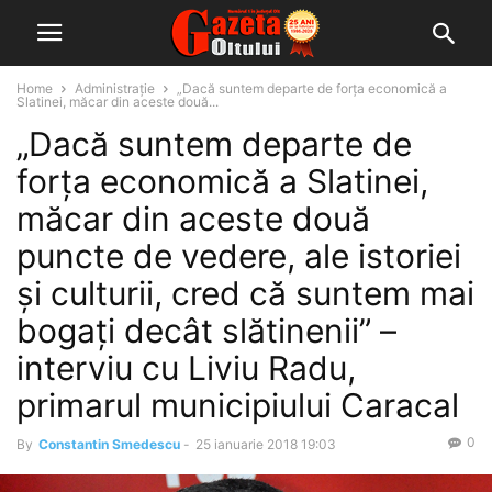
Home
Administrație
„Dacă suntem departe de forţa economică a
Slatinei, măcar din aceste două...
„Dacă suntem departe de
forţa economică a Slatinei,
măcar din aceste două
puncte de vedere, ale istoriei
şi culturii, cred că suntem mai
bogaţi decât slătinenii” –
interviu cu Liviu Radu,
primarul municipiului Caracal
0
By
Constantin Smedescu
-
25 ianuarie 2018 19:03