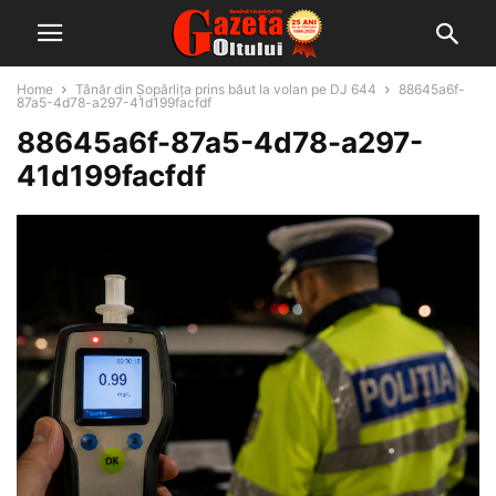
Home
Tânăr din Șopârlița prins băut la volan pe DJ 644
88645a6f-
87a5-4d78-a297-41d199facfdf
88645a6f-87a5-4d78-a297-
41d199facfdf