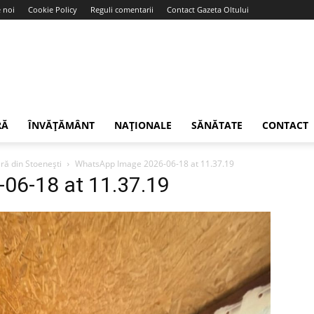
 noi
Cookie Policy
Reguli comentarii
Contact Gazeta Oltului
RĂ
ÎNVĂȚĂMÂNT
NAȚIONALE
SĂNĂTATE
CONTACT
ară din Stoenești
WhatsApp Image 2026-06-18 at 11.37.19
06-18 at 11.37.19