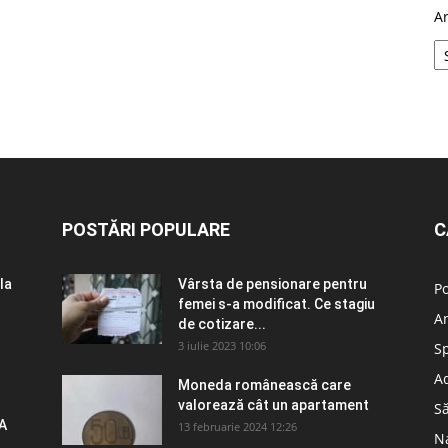
A
POSTĂRI POPULARE
C
la
Vârsta de pensionare pentru
Po
femei s-a modificat. Ce stagiu
A
de cotizare...
3 iulie 2023 10:06
S
Ad
Moneda românească care
valorează cât un apartament
S
A
13 februarie 2024 12:26
N