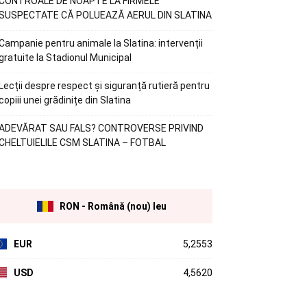
CONTROALE DE NOAPTE LA FIRMELE
SUSPECTATE CĂ POLUEAZĂ AERUL DIN SLATINA
Campanie pentru animale la Slatina: intervenții
gratuite la Stadionul Municipal
Lecții despre respect și siguranță rutieră pentru
copiii unei grădinițe din Slatina
ADEVĂRAT SAU FALS? CONTROVERSE PRIVIND
CHELTUIELILE CSM SLATINA – FOTBAL
RON - Română (nou) leu
EUR
5,2553
USD
4,5620