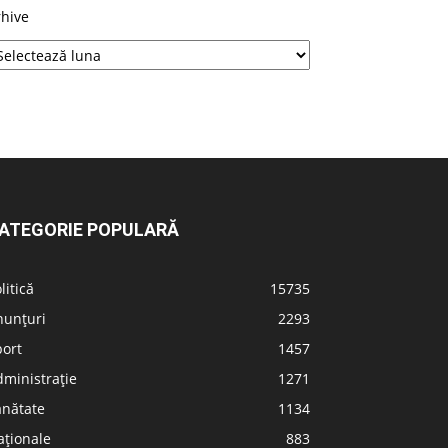
rhive
ATEGORIE POPULARĂ
litică
15735
nunțuri
2293
port
1457
ministrație
1271
ănătate
1134
aționale
883