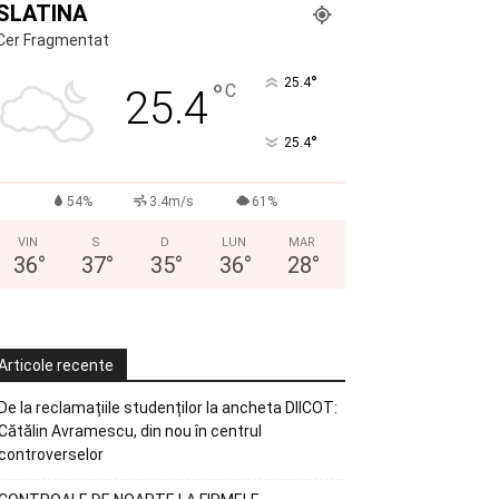
SLATINA
Cer Fragmentat
°
25.4
°
C
25.4
°
25.4
54%
3.4m/s
61%
VIN
S
D
LUN
MAR
36
°
37
°
35
°
36
°
28
°
Articole recente
De la reclamațiile studenților la ancheta DIICOT:
Cătălin Avramescu, din nou în centrul
controverselor