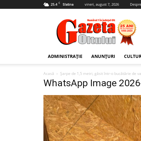
C
25.4
vineri, august 7, 2026
Despre
Slatina
Gazeta
Oltului
ADMINISTRAȚIE
ANUNȚURI
CULTU
Acasă
Șarpe de 1,5 metri, găsit într-o bucătărie de v
WhatsApp Image 2026-