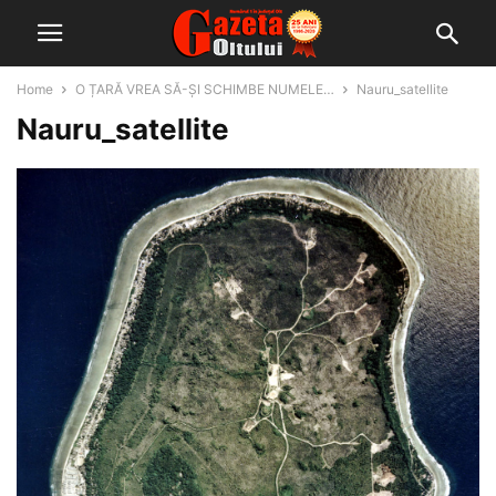
Home
O ȚARĂ VREA SĂ-ȘI SCHIMBE NUMELE…
Nauru_satellite
Nauru_satellite