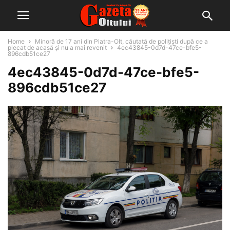
Home
Minoră de 17 ani din Piatra-Olt, căutată de polițiști după ce a
plecat de acasă și nu a mai revenit
4ec43845-0d7d-47ce-bfe5-
896cdb51ce27
4ec43845-0d7d-47ce-bfe5-
896cdb51ce27