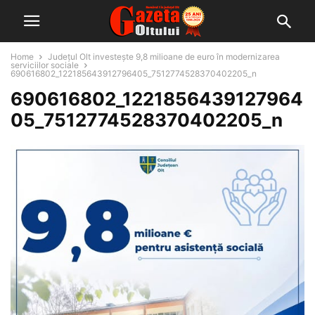
Home
Județul Olt investește 9,8 milioane de euro în modernizarea
serviciilor sociale
690616802_122185643912796405_7512774528370402205_n
690616802_1221856439127964
05_7512774528370402205_n