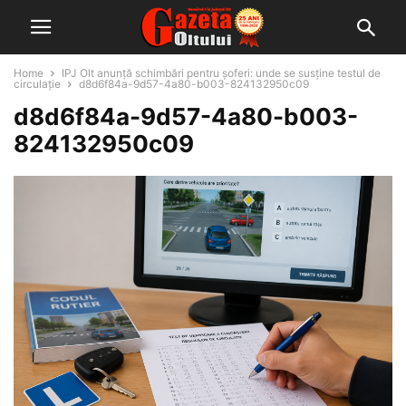
Home
IPJ Olt anunță schimbări pentru șoferi: unde se susține testul de
circulație
d8d6f84a-9d57-4a80-b003-824132950c09
d8d6f84a-9d57-4a80-b003-
824132950c09