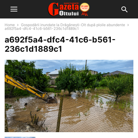
Home
Gospodării inundate la Drăgănești-Olt după ploile abundente
a692f5a4-dfc4-41c6-b561-236c1d1889c1
a692f5a4-dfc4-41c6-b561-
236c1d1889c1