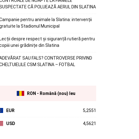
CONTROALE DE NOAPTE LA FIRMELE
SUSPECTATE CĂ POLUEAZĂ AERUL DIN SLATINA
Campanie pentru animale la Slatina: intervenții
gratuite la Stadionul Municipal
Lecții despre respect și siguranță rutieră pentru
copiii unei grădinițe din Slatina
ADEVĂRAT SAU FALS? CONTROVERSE PRIVIND
CHELTUIELILE CSM SLATINA – FOTBAL
RON - Română (nou) leu
EUR
5,2551
USD
4,5621