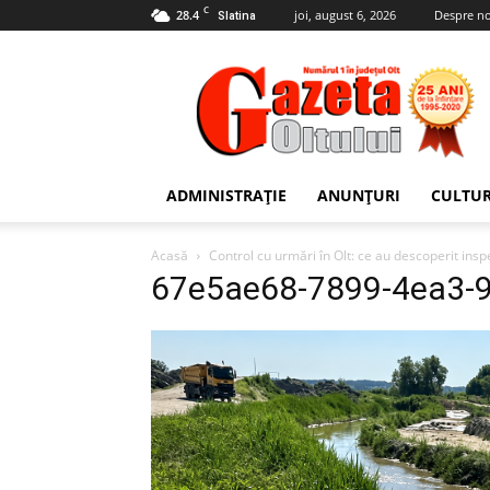
C
28.4
joi, august 6, 2026
Despre no
Slatina
Gazeta
Oltului
ADMINISTRAȚIE
ANUNȚURI
CULTU
Acasă
Control cu urmări în Olt: ce au descoperit inspe
67e5ae68-7899-4ea3-