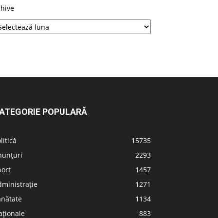
rhive
ATEGORIE POPULARĂ
litică
15735
nunțuri
2293
port
1457
ministrație
1271
ănătate
1134
aționale
883