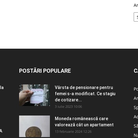
A
POSTĂRI POPULARE
C
la
Vârsta de pensionare pentru
Po
femei s-a modificat. Ce stagiu
A
de cotizare...
3 iulie 2023 10:06
S
Ad
Moneda românească care
valorează cât un apartament
S
A
13 februarie 2024 12:26
N