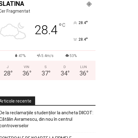
SLATINA
Cer Fragmentat
°
28.4
°
C
28.4
°
28.4
47%
5.4m/s
53%
J
VIN
S
D
LUN
28
°
36
°
37
°
34
°
36
°
Articole recente
De la reclamațiile studenților la ancheta DIICOT:
Cătălin Avramescu, din nou în centrul
controverselor