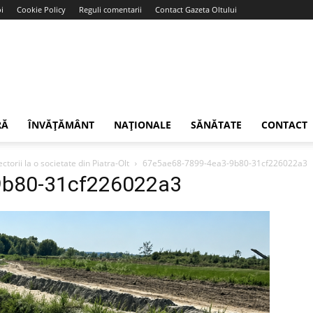
i
Cookie Policy
Reguli comentarii
Contact Gazeta Oltului
RĂ
ÎNVĂȚĂMÂNT
NAȚIONALE
SĂNĂTATE
CONTACT
ctorii la o societate din Piatra-Olt
67e5ae68-7899-4ea3-9b80-31cf226022a3
9b80-31cf226022a3