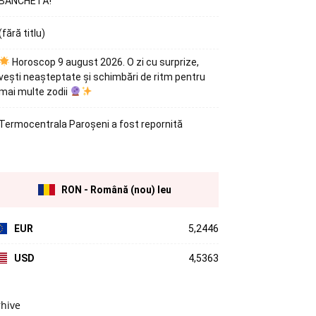
BANCHETĂ!
(fără titlu)
Horoscop 9 august 2026. O zi cu surprize,
vești neașteptate și schimbări de ritm pentru
mai multe zodii
Termocentrala Paroșeni a fost repornită
RON - Română (nou) leu
EUR
5,2446
USD
4,5363
rhive