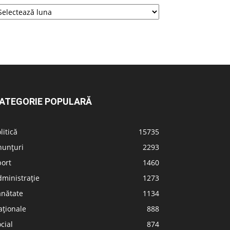
ATEGORIE POPULARĂ
litică
15735
nunțuri
2293
port
1460
ministrație
1273
ănătate
1134
aționale
888
cial
874