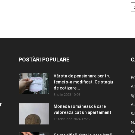
POSTĂRI POPULARE
C
Vârsta de pensionare pentru
Po
femei s-a modificat. Ce stagiu
A
de cotizare...
3 iulie 2023 10:06
S
Ad
T
Moneda românească care
valorează cât un apartament
S
13 februarie 2024 12:26
N
So