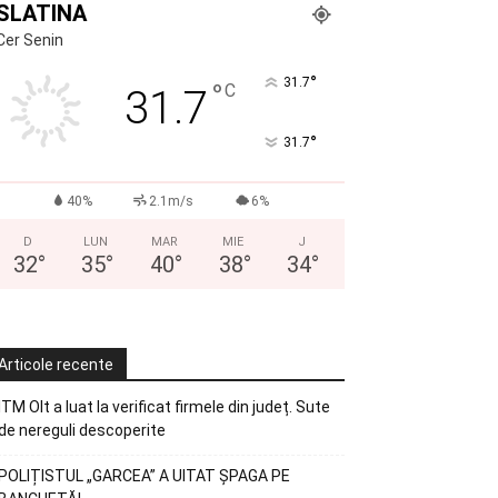
SLATINA
Cer Senin
°
31.7
°
C
31.7
°
31.7
40%
2.1m/s
6%
D
LUN
MAR
MIE
J
32
°
35
°
40
°
38
°
34
°
Articole recente
ITM Olt a luat la verificat firmele din județ. Sute
de nereguli descoperite
POLIȚISTUL „GARCEA” A UITAT ȘPAGA PE