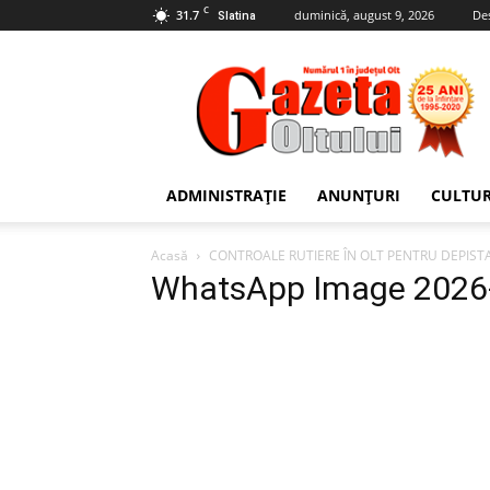
C
31.7
duminică, august 9, 2026
De
Slatina
Gazeta
Oltului
ADMINISTRAȚIE
ANUNȚURI
CULTU
Acasă
CONTROALE RUTIERE ÎN OLT PENTRU DEPIST
WhatsApp Image 2026-