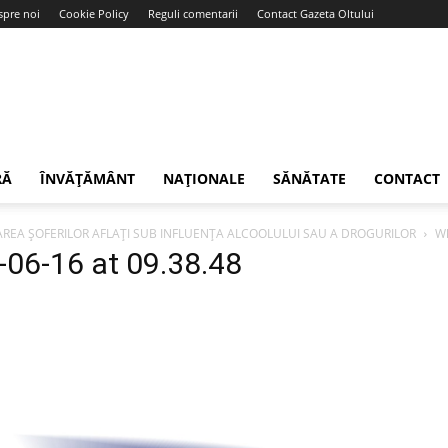
spre noi
Cookie Policy
Reguli comentarii
Contact Gazeta Oltului
RĂ
ÎNVĂȚĂMÂNT
NAȚIONALE
SĂNĂTATE
CONTACT
AREA ȘOFERILOR AFLAȚI SUB INFLUENȚA ALCOOLULUI SAU A DROGURILOR
Wh
06-16 at 09.38.48