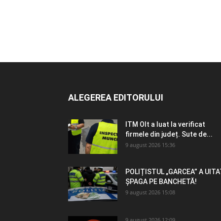
ALEGEREA EDITORULUI
ITM Olt a luat la verificat
firmele din județ. Sute de...
9 august 2026 15:36
POLIȚISTUL „GARCEA” A UITA
ȘPAGA PE BANCHETĂ!
9 august 2026 15:08
9 august 2026 12:09